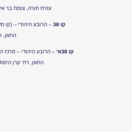
עזרת תורה, צומת בר איל
קו 38
– הרובע היהודי – (קו מע
החאן, ר
קו 38א’
– הרובע היהודי – מרכז הע
החאן, רח’ קרן היסוד