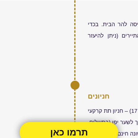
יסה להר הבית. בכדי
ירים (ניתן להיעזר
חניונים
חניון "ממילא" (רח' קריב 17) – חניון תת קרקעי
 לשער יפו (בתשלום.
תרמו כאן
ה חינם).
לחץ לניווט