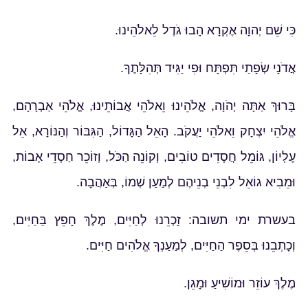
כִּי שֵׁם יְהוָה אֶקְרָא הָבוּ גֹדֶל לֵאלֹהֵינוּ.
אֲדֹנָי שְׂפָתַי תִּפְתָּח וּפִי יַגִּיד תְּהִלָּתֶךָ.
בָּרוּךְ אַתָּה יְהֹוָה, אֱלֹהֵינוּ וֵאלֹהֵי אֲבוֹתֵינוּ, אֱלֹהֵי אַבְרָהָם,
אֱלֹהֵי יִצְחָק וֵאלֹהֵי יַעֲקֹב. הָאֵל הַגָּדוֹל, הַגִּבּוֹר וְהַנּוֹרָא, אֵל
עֶלְיוֹן, גּוֹמֵל חֲסָדִים טוֹבִים, וְקוֹנֵה הַכֹּל, וְזוֹכֵר חַסְדֵי אָבוֹת,
וּמֵבִיא גוֹאֵל לִבְנֵי בְנֵיהֶם לְמַעַן שְׁמוֹ, בְּאַהֲבָה.
בעשרת ימי תשובה: זָכְרֵנוּ לְחַיִּים, מֶלֶךְ חָפֵץ בַּחַיִּים,
וְכָתְבֵנוּ בְּסֵפֶר הַחַיִּים, לְמַעַנְךָ אֱלֹהִים חַיִּים.
מֶלֶךְ עוֹזֵר וּמוֹשִׁיעַ וּמָגֵן.