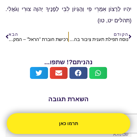
יִהְיוּ לְרָצוֹן אִמְרֵי פִי וְהֶגְיוֹן לִבִּי לְפָנֶיךָ יְהוָה צוּרִי וְגֹאֲלִי.
(תהלים יט, טו)
הקודם
הבא
נוסח תפילת תענית ציבור בהר הבית
רכישת חוברת "הראל" – המקדש בפרשת השבוע
נהניתם?! שתפו...
השארת תגובה
יש לך שאלה? צריך ייעוץ? קליק ונתקשר.
תרמו כאן