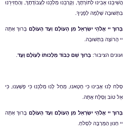
הֲשִׁיבֵנוּ אָבִינוּ לְתוֹרָתֶךָ, וְקָרְבֵנוּ מַלְכֵּנוּ לַעֲבוֹדָתֶךָ, וְהַחֲזִירֵנוּ
בִתְשׁוּבָה שְׁלֵמָה לְפָנֶיךָ.
בָּרוּךְ יי אֱלֹהֵי יִשְׂרָאֵל מִן הָעוֹלָם וְעַד הָעוֹלָם
בָּרוּךְ אַתָּה
יי הָרוֹצֶה בִתְשׁוּבָה.
ועונים הציבור:
בָּרוּךְ שֵׁם כְּבוֹד מַלְכוּתוֹ לְעוֹלָם וָעֶד
.
סְלַח לָנוּ אָבִינוּ כִּי חָטָאנוּ, מְחַל לָנוּ מַלְכֵּנוּ כִּי פָשַׁעְנוּ, כִּי
אֵל טוֹב וְסַלָּח אָתָּה.
בָּרוּךְ יי אֱלֹהֵי יִשְׂרָאֵל מִן הָעוֹלָם וְעַד הָעוֹלָם
בָּרוּךְ אַתָּה
יי חַנּוּן הַמַּרְבֶּה לִסְלֹחַ.