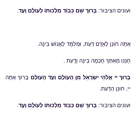
ועונים הציבור:
בָּרוּךְ שֵׁם כְּבוֹד מַלְכוּתוֹ לְעוֹלָם וָעֶד
.
אַתָּה חוֹנֵן לְאָדָם דַּעַת, וּמְלַמֵּד לֶאֱנוֹשׁ בִּינָה.
חָנֵּנוּ מֵאִתְּךָ חָכְמָה בִּינָה וָדָעַת .
בָּרוּךְ יי אֱלֹהֵי יִשְׂרָאֵל מִן הָעוֹלָם וְעַד הָעוֹלָם
בָּרוּךְ אַתָּה
יי, חוֹנֵן הַדָּעַת.
ועונים הציבור:
בָּרוּךְ שֵׁם כְּבוֹד מַלְכוּתוֹ לְעוֹלָם וָעֶד
.