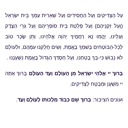
עַל הַצַּדִּיקִים וְעַל הַחֲסִידִים וְעַל שְׁאֵרִית עַמְּךָ בֵּית יִשְׂרָאֵל
(וְעַל זִקְנֵיהֶם) וְעַל פְּלֵטַת בֵּית סוֹפְרֵיהֶם וְעַל גֵּרֵי הַצֶּדֶק
וְעָלֵינוּ, יֶהֱמוּ נָא רַחֲמֶיךָ יְהֹוָה אֱלֹהֵינוּ, וְתֵן שָׂכָר טוֹב
לְכָל-הַבּוֹטְחִים בְּשִׁמְךָ בֶאֱמֶת, וְשִׂים חֶלְקֵנוּ עִמָּהֶם, וּלְעוֹלָם
לֹא נֵבוֹשׁ כִּי-בְךָ בָטַחְנוּ, וְעַל חַסְדְּךָ הַגָּדוֹל בֶּאֱמֶת נִשְׁעָנְנוּ .
בָּרוּךְ יי אֱלֹהֵי יִשְׂרָאֵל מִן הָעוֹלָם וְעַד הָעוֹלָם
בָּרוּךְ אַתָּה
יי מִשְׁעָן וּמִבְטָח לַצַּדִּיקִים.
ועונים הציבור:
בָּרוּךְ שֵׁם כְּבוֹד מַלְכוּתוֹ לְעוֹלָם וָעֶד
.