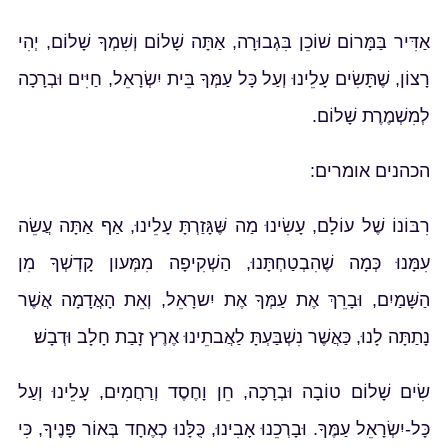
אַדִּיר בַּמָּרוֹם שׁוֹכֵן בִּגְבוּרָה, אַתָּה שָׁלוֹם וְשִׁמְךָ שָׁלוֹם, יְהִי
רָצוֹן, שֶׁתָּשִׂים עָלֵינוּ וְעַל כָּל עַמְּךָ בֵּית יִשְׂרָאֵל, חַיִּים וּבְרָכָה
לְמִשְׁמֶרֶת שָׁלוֹם.
הכהנים אומרים:
רִבּוֹנוֹ שֶׁל עוֹלָם, עָשִׂינוּ מַה שֶּׁגָּזַרְתָּ עָלֵינוּ, אַף אַתָּה עֲשֵׂה
עִמָּנוּ כְּמָה שֶׁהִבְטַחְתָּנוּ, הַשְׁקִיפָה מִמְּעון קָדְשְׁךָ מִן
הַשָּׁמַיִם, וּבָרֵךְ אֶת עַמְּךָ אֶת יִשרָאֵל, וְאֵת הָאֲדָמָה אֲשֶׁר
נָתַתָּה לָנוּ, כַּאֲשֶׁר נִשְׁבַּעְתָּ לַאֲבתֵינוּ אֶרֶץ זָבַת חָלָב וּדְבָשׁ׃
שִׂים שָׁלוֹם טוֹבָה וּבְרָכָה, חֵן וָחֶסֶד וְרַחֲמִים, עָלֵינוּ וְעַל
כָּל-יִשְׂרָאֵל עַמֶּךָ. וּבָרְכֵנוּ אָבִינוּ, כֻּלָּנוּ כְאֶחָד בְּאוֹר פָּנֶיךָ, כִּי