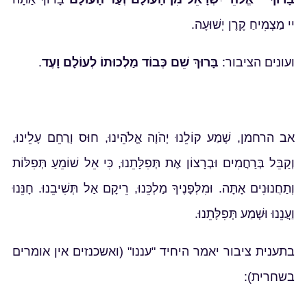
יי מַצְמִיחַ קֶרֶן יְשׁוּעָה.
ועונים הציבור:
בָּרוּךְ שֵׁם כְּבוֹד מַלְכוּתוֹ לְעוֹלָם וָעֶד
.
אב הרחמן, שְׁמַע קוֹלֵנוּ יְהֹוָה אֱלֹהֵינוּ, חוּס וְרַחֵם עָלֵינוּ,
וְקַבֵּל בְּרַחֲמִים וּבְרָצוֹן אֶת תְּפִלָּתֵנוּ, כִּי אֵל שׁוֹמֵעַ תְּפִלּוֹת
וְתַחֲנוּנִים אָתָּה. וּמִלְּפָנֶיךָ מַלְכֵּנוּ, רֵיקָם אַל תְּשִׁיבֵנוּ. חָנֵּנוּ
וַעֲנֵנוּ וּשְׁמַע תְּפִלָּתֵנוּ.
בתענית ציבור יאמר היחיד "עננו" (ואשכנזים אין אומרים
בשחרית):