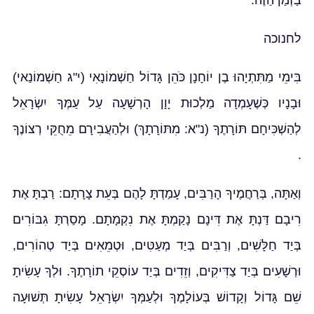
בַּזְּמַן הַזֶּה.
לחנוכה
בִּימֵי מַתִּתְיָהוּ בֶן יוֹחָנָן כֹּהֵן גָּדוֹל חַשְׁמוֹנָאִי (י"ג חַשְׁמוֹנַאי)
וּבָנָיו כְּשֶׁעָמְדָה מַלְכוּת יָוָן הָרְשָׁעָה עַל עַמְּךָ יִשְׂרָאֵל
לְהַשְׁכִּיחָם תּוֹרָתֶךָ (נ"א: מִתּוֹרָתָךְ) וּלְהַעֲבִירָם מֵחֻקֵּי רְצוֹנֶךָ
.
וְאַתָּה, בְּרַחֲמֶיךָ הָרַבִּים, עָמַדְתָּ לָהֶם בְּעֵת צָרָתָם: רַבְתָּ אֶת
רִיבָם דַּנְתָּ אֶת דִּינָם נָקַמְתָּ אֶת נִקְמָתָם. מָסַרְתָּ גִבּוֹרִים
בְּיַד חַלָּשִׁים, וְרַבִּים בְּיַד מְעַטִּים, וּטְמֵאִים בְּיַד טְהוֹרִים,
וּרְשָׁעִים בְּיַד צַדִּיקִים, וְזֵדִים בְּיַד עוֹסְקֵי תוֹרָתֶךָ. וּלְךָ עָשִׂיתָ
שֵׁם גָּדוֹל וְקָדוֹשׁ בְּעוֹלָמֶךָ וּלְעַמְּךָ יִשְׂרָאֵל עָשִׂיתָ תְּשׁוּעָה