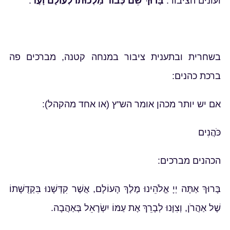
ועונים הציבור:
בָּרוּךְ שֵׁם כְּבוֹד מַלְכוּתוֹ לְעוֹלָם וָעֶד
.
בשחרית ובתענית ציבור במנחה קטנה, מברכים פה
ברכת כהנים:
אם יש יותר מכהן אומר הש"ץ (או אחד מהקהל):
כֹּהֲנִים
הכהנים מברכים:
בָּרוּךְ אַתָּה יְיָ אֱלֹהֵינוּ מֶלֶךְ הָעוֹלָם, אֲשֶׁר קִדְּשָׁנוּ בִּקְדֻשָּׁתוֹ
שֶׁל אַהֲרֹן, וְצִוָּנוּ לְבָרֵךְ אֶת עַמּוֹ יִשְׂרָאֵל בְּאַהֲבָה.