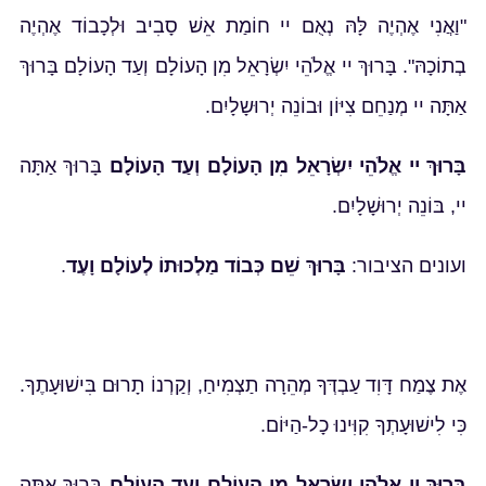
"וַאֲנִי אֶהְיֶה לָּהּ נְאֻם יי חוֹמַת אֵשׁ סָבִיב וּלְכָבוֹד אֶהְיֶה
בְתוֹכָהּ". בָּרוּךְ יי אֱלֹהֵי יִשְׂרָאֵל מִן הָעוֹלָם וְעַד הָעוֹלָם בָּרוּךְ
אַתָּה יי מְנַחֵם צִיּוֹן וּבוֹנֵה יְרוּשָלָיִם.
בָּרוּךְ יי אֱלֹהֵי יִשְׂרָאֵל מִן הָעוֹלָם וְעַד הָעוֹלָם
בָּרוּךְ אַתָּה
יי, בּוֹנֵה יְרוּשָׁלָיִם.
ועונים הציבור:
בָּרוּךְ שֵׁם כְּבוֹד מַלְכוּתוֹ לְעוֹלָם וָעֶד
.
אֶת צֶמַח דָּוִד עַבְדְּךָ מְהֵרָה תַצְמִיחַ, וְקַרְנוֹ תָרוּם בִּישׁוּעָתֶךָ.
כִּי לִישׁוּעָתְךָ קִוִּינוּ כָל-הַיּוֹם.
בָּרוּךְ יי אֱלֹהֵי יִשְׂרָאֵל מִן הָעוֹלָם וְעַד הָעוֹלָם
בָּרוּךְ אַתָּה