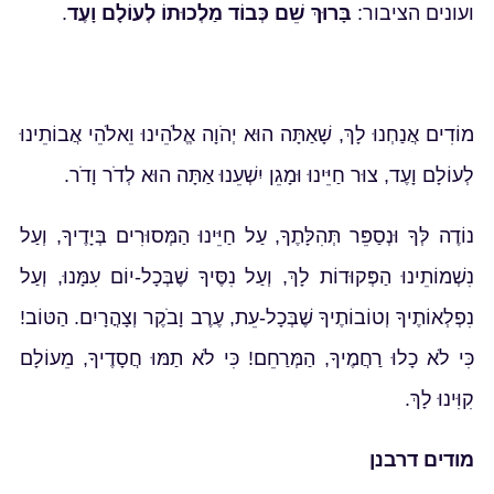
ועונים הציבור:
בָּרוּךְ שֵׁם כְּבוֹד מַלְכוּתוֹ לְעוֹלָם וָעֶד
.
מוֹדִים אֲנַחְנוּ לָךְ, שָׁאַתָּה הוּא יְהֹוָה אֱלֹהֵינוּ וֵאלֹהֵי אֲבוֹתֵינוּ
לְעוֹלָם וָעֶד, צוּר חַיֵּינוּ וּמָגֵן יִשְׁעֵנוּ אַתָּה הוּא לְדֹר וָדֹר.
נוֹדֶה לְּךָ וּנְסַפֵּר תְּהִלָּתֶךָ, עַל חַיֵּינוּ הַמְּסוּרִים בְּיָדֶיךָ, וְעַל
נִשְׁמוֹתֵינוּ הַפְּקוּדוֹת לָךְ, וְעַל נִסֶּיךָ שֶׁבְּכָל-יוֹם עִמָּנוּ, וְעַל
נִפְלְאוֹתֶיךָ וְטוֹבוֹתֶיךָ שֶׁבְּכָל-עֵת, עֶרֶב וָבֹקֶר וְצָהֳרָיִם. הַטּוֹב!
כִּי לֹא כָלוּ רַחֲמֶיךָ, הַמְּרַחֵם! כִּי לֹא תַמּוּ חֲסָדֶיךָ, מֵעוֹלָם
קִוִּינוּ לָךְ.
מודים דרבנן