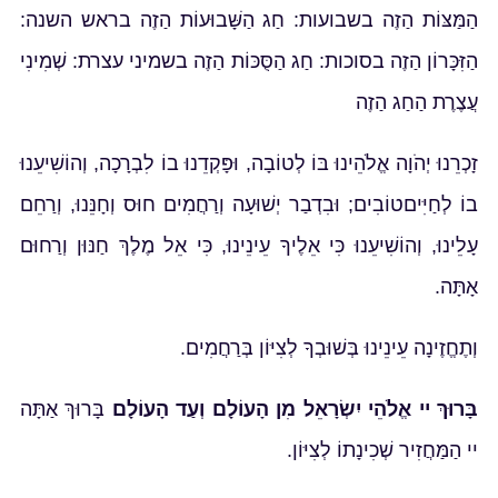
הַמַּצּוֹת הַזֶה בשבועות: חַג הַשָּׁבוּעוֹת הַזֶה בראש השנה:
הַזִּכָּרוֹן הַזֶה בסוכות: חַג הַסֻּכּוֹת הַזֶה בשמיני עצרת: שְׁמִינִי
עֲצֶרֶת הַחַג הַזֶה
זָכְרֵנוּ יְהֹוָה אֱלֹהֵינוּ בּוֹ לְטוֹבָה, וּפָּקְדֵנוּ בוֹ לִבְרָכָה, וְהוֹשִׁיעֵנוּ
בוֹ לְחַיִּיםטוֹבִים; וּבִדְבַר יְשׁוּעָה וְרַחֲמִים חוּס וְחָנֵּנוּ, וְרַחֵם
עָלֵינוּ, וְהוֹשִׁיעֵנוּ כִּי אֵלֶיךָ עֵינֵינוּ, כִּי אֵל מֶלֶךְ חַנּוּן וְרַחוּם
אָתָּה.
וְתֶחֱזֶינָה עֵינֵינוּ בְּשׁוּבְךָ לְצִיּוֹן בְּרַחֲמִים.
בָּרוּךְ יי אֱלֹהֵי יִשְׂרָאֵל מִן הָעוֹלָם וְעַד הָעוֹלָם
בָּרוּךְ אַתָּה
יי הַמַּחֲזִיר שְׁכִינָתוֹ לְצִיּוֹן.