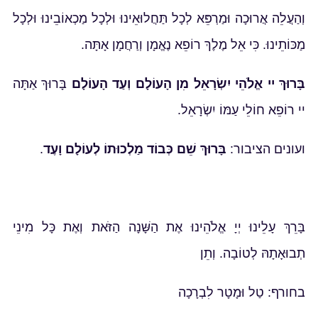
וְהַעֲלֵה אֲרוּכָה וּמַרְפֵּא לְכָל תַּחֲלוּאֵינוּ וּלְכָל מַכְאוֹבֵינוּ וּלְכָל
מַכּוֹתֵינוּ. כִּי אֵל מֶלֶךְ רוֹפֵא נֶאֱמָן וְרַחֲמָן אָתָּה.
בָּרוּךְ יי אֱלֹהֵי יִשְׂרָאֵל מִן הָעוֹלָם וְעַד הָעוֹלָם
בָּרוּךְ אַתָּה
יי רוֹפֵא חוֹלֵי עַמּוֹ יִשְׂרָאֵל.
ועונים הציבור:
בָּרוּךְ שֵׁם כְּבוֹד מַלְכוּתוֹ לְעוֹלָם וָעֶד
.
בָּרֵךְ עָלֵינוּ יְיָ אֱלֹהֵינוּ אֶת הַשָּׁנָה הַזֹּאת וְאֶת כָּל מִינֵי
תְבוּאָתָהּ לְטוֹבָה. וְתֵן
בחורף: טַל וּמָטָר לִבְרָכָה