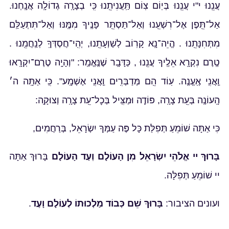
עֲנֵֽנוּ י"י עֲנֵֽנוּ בְּיֽוֹם צֽוֹם תַּֽעֲנִיתֵֽנוּ כִּֽי בְצָרָֽה גְדוֹלָֽה אֲנָֽחְנוּ.
אַל־תֵּֽפֶן אֶל־רִשְׁעֵֽנוּ וְאַל־תַּסְתֵּֽר פָּנֶֽיךָ מִמֶּֽנּוּ וְאַל־תִּתְעַלַּֽם
מִתְּחִנָּתֵֽנוּ . הֱיֵה־נָֽא קָרֽוֹב לְשַׁוְעָתֵֽנוּ, יְהִֽי־חֲסְדְּךָֽ לְנַֽחֲמֵֽנוּ .
טֶֽרֶם נִקְרָֽא אֵלֶֽיךָ עֲנֵֽנוּ , כַּדָּבָֽר שֶׁנֶּֽאֱמַֽר: "וְהָיָֽה טֶרֶם־יִקְרָֽאוּ
וַֽאֲנִֽי אֶֽעֱנֶֽה. עֽוֹד הֵֽם מְּדַבְּרִֽים וַֽאֲנִֽי אֶשְׁמָֽע". כִּֽי אַתָּֽה ה׳
הָֽעוֹנֶֽה בְּעֵֽת צָרָֽה, פּוֹדֶֽה וּמַצִּֽיל בְּכׇל־עֵֽת צָרָֽה וְצוּקָֽה:
כִּי אַתָּה שׁוֹמֵעַ תְּפִלַּת כָּל פֶּה עַמְּךָ יִשְׂרָאֵל, בְּרַחֲמִים,
בָּרוּךְ יי אֱלֹהֵי יִשְׂרָאֵל מִן הָעוֹלָם וְעַד הָעוֹלָם
בָּרוּךְ אַתָּה
יי שׁוֹמֵעַ תְּפִלָּה.
ועונים הציבור:
בָּרוּךְ שֵׁם כְּבוֹד מַלְכוּתוֹ לְעוֹלָם וָעֶד
.