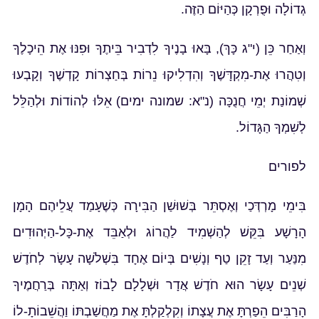
גְדוֹלָה וּפֻרְקָן כְּהַיּוֹם הַזֶּה.
וְאַחַר כֵּן (י"ג כָּךְ), בָּאוּ בָנֶיךָ לִדְבִיר בֵּיתֶךָ וּפִנּוּ אֶת הֵיכָלֶךָ
וְטִהֲרוּ אֶת-מִקְדָּשֶׁךָ וְהִדְלִיקוּ נֵרוֹת בְּחַצְרוֹת קָדְשֶׁךָ וְקָבְעוּ
שְׁמוֹנַת יְמֵי חֲנֻכָּה (נ"א: שמונה ימים) אֵלּוּ לְהוֹדוֹת וּלְהַלֵּל
לְשִׁמְךָ הַגָּדוֹל.
לפורים
בִּימֵי מָרְדְּכַי וְאֶסְתֵּר בְּשׁוּשַׁן הַבִּירָה כְּשֶׁעָמַד עֲלֵיהֶם הָמָן
הָרָשָׁע בִּקֵּשׁ לְהַשְׁמִיד לַהֲרוֹג וּלְאַבֵּד אֶת-כָּל-הַיְּהוּדִים
מִנַּעַר וְעַד זָקֵן טַף וְנָשִׁים בְּיוֹם אֶחָד בִּשְׁלֹשָׁה עָשָׂר לְחֹדֶשׁ
שְׁנֵים עָשָׂר הוּא חֹדֶשׁ אֲדָר וּשְׁלָלָם לָבוֹז וְאַתָּה בְּרַחֲמֶיךָ
הָרַבִּים הֵפַרְתָּ אֶת עֲצָתוֹ וְקִלְקַלְתָּ אֶת מַחֲשַׁבְתּוֹ וַהֲשֵׁבוֹתָ-לוֹ