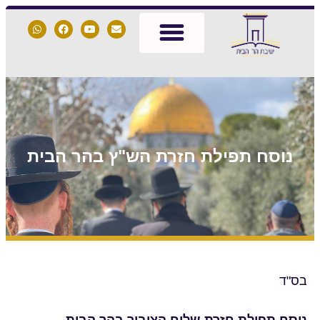
נוסח תפילת חזרת הש"ץ בהר הבית
בס"ד