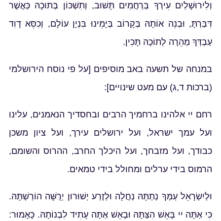
וְלִירוּשָׁלַיִם עִירְךָ בְּרַחֲמִים תָּשׁוּב, וְתִשְׁכּוֹן בְּתוכָהּ כַּאֲשֶׁר
דִּבַּרְתָּ, וּבְנֵה אוֹתָהּ בְּקָרוֹב בְּיָמֵינוּ בִּנְיָן עוֹלָם, וְכִסֵּא דָוִד
עַבְדְּךָ מְהֵרָה לְתוֹכָהּ תָּכִין.
במנחה של תשעה באב מוסיפים [על פי נוסח הירושלמי
(ברכות ד,ג) עם מעט שינויים]:
רחם יי אלהינו ברחמיך הרבים ובחסדיך הנאמנים, עלינו
ועל עמך ישראל, ועל ירושלים עירך, ועל ציון משכן
כבודך, ועל מזבחך, ועל היכלך החרב, ההרוס והשומם,
הרמוס בידי ערלים ומחולל בידי טמאים.
וּלְיִשְׂרָאֵל עַמְּךָ נְתַתָּהּ נַחֲלָה וּלְזֶרַע יְשׁוּרוּן יְרֻשָּׁה הוֹרַשְׁתָּהּ.
כִּי אַתָּה יי בָּאֵשׁ הִצַּתָּהּ וּבָאֵשׁ אַתָּה עָתִיד לִבְנוֹתָהּ. כָּאָמוּר: