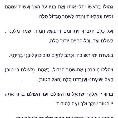
גְמוּלוֹ בְרֹאשׁוֹ וְתָלוּ אוֹתוֹ וְאֶת בָּנָיו עַל הָעֵץ וְעָשִׂיתָ עִמָּהֶם
נִסִּים וְנִפְלָאוֹת וְנוֹדֶה לְשִׁמְךָ הַגָּדוֹל סֶלָה.
וְעַל כֻּלָּם יִתְבָּרַךְ וְיִתְרוֹמַם וְיִתְנַשֵּׂא תָמִיד, שִׁמְךָ מַלְכֵּנוּ ,
לְעוֹלָם וָעֶד. וְכָל-הַחַיִּים יוֹדוּךָ סֶּלָה,
בעשרת ימי תשובה: וּכְתֹב לְחַיִּים טוֹבִים כָּל-בְּנֵי בְרִיתֶךָ.
וִיהַלְלוּ (ויברכו) אֶת-שִׁמְךָ הַגָּדוֹל, בֶּאֱמֶת, (לעולם כי טוב)
הָאֵל יְשׁוּעָתֵנוּ וְעֶזְרָתֵנוּ סֶלָה (האל הטוב), .
בָּרוּךְ יי אֱלֹהֵי יִשְׂרָאֵל מִן הָעוֹלָם וְעַד הָעוֹלָם
בָּרוּךְ אַתָּה
יי הַטּוֹב שִׁמְךָ וּלְךָ נָאֶה לְהוֹדוֹת.