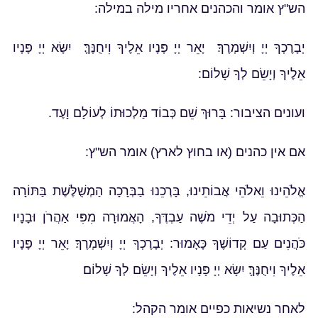
הש"ץ אומר והכהנים אחריו מילה במילה:
יְבָרֶכְךָ יְיָ וְיִשְׁמְרֶךָ׃ יָאֵר יְיָ פָּנָיו אֵלֶיךָ וִיחֻנֶּךָּ׃ יִשָּׂא יְיָ פָּנָיו
אֵלֶיךָ וְיָשֵׂם לְךָ שָׁלוֹם:
ועונים הציבור: בָּרוּךְ שֵׁם כְּבוֹד מַלְכוּתוֹ לְעוֹלָם וָעֶד.
אם אין כהנים (או בחוץ לארץ) אומר הש"ץ:
אֱלֹהֵינוּ וֵאלֹהֵי אֲבוֹתֵינוּ, בָּרְכֵנוּ בַבְּרָכָה הַמְשֻׁלֶּשֶׁת בַּתּוֹרָה
הַכְּתוּבָה עַל יְדֵי מֹשֶׁה עַבְדֶּךָ, הָאֲמוּרָה מִפִּי אַהֲרֹן וּבָנָיו
כֹּהֲנִים עַם קְדוֹשֶׁךָ כָּאָמוּר: יְבָרֶכְךָ יְיָ וְיִשְׁמְרֶךָ׃ יָאֵר יְיָ פָּנָיו
אֵלֶיךָ וִיחֻנֶּךָּ׃ יִשָּׂא יְיָ פָּנָיו אֵלֶיךָ וְיָשֵׂם לְךָ שָׁלוֹם׃
לאחר נשיאות כפיים אומר הקהל: