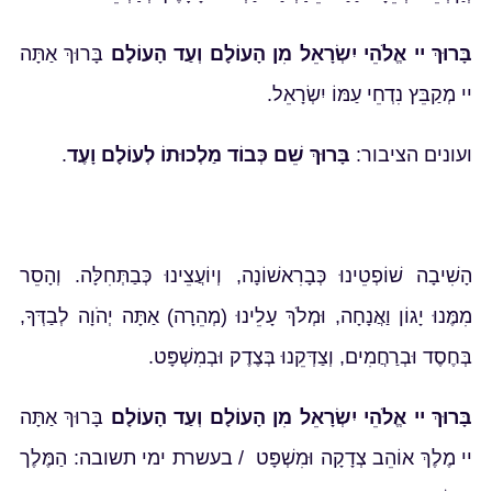
בָּרוּךְ יי אֱלֹהֵי יִשְׂרָאֵל מִן הָעוֹלָם וְעַד הָעוֹלָם
בָּרוּךְ אַתָּה
יי מְקַבֵּץ נִדְחֵי עַמּוֹ יִשְׂרָאֵל.
ועונים הציבור:
בָּרוּךְ שֵׁם כְּבוֹד מַלְכוּתוֹ לְעוֹלָם וָעֶד
.
הָשִׁיבָה שׁוֹפְטֵינוּ כְּבָרִאשׁוֹנָה, וְיוֹעֲצֵינוּ כְּבַתְּחִלָּה. וְהָסֵר
מִמֶּנוּ יָגוֹן וַאֲנָחָה, וּמְלֹךְ עָלֵינוּ (מְהֵרָה) אַתָּה יְהֹוָה לְבַדְּךָ,
בְּחֶסֶד וּבְרַחֲמִים, וְצַדְּקֵנוּ בְּצֶדֶק וּבְמִשְׁפָּט.
בָּרוּךְ יי אֱלֹהֵי יִשְׂרָאֵל מִן הָעוֹלָם וְעַד הָעוֹלָם
בָּרוּךְ אַתָּה
יי מֶלֶךְ אוֹהֵב צְדָקָה וּמִשְׁפָּט / בעשרת ימי תשובה: הַמֶּלֶך