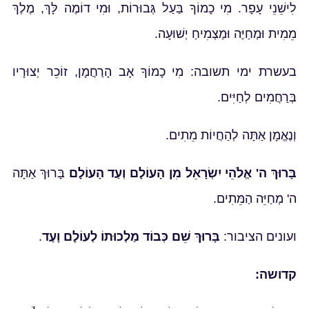
לִישֵׁנֵי עָפָר. מִי כָמוֹךָ בַּעַל גְּבוּרוֹת, וּמִי דוֹמֶה לָּךְ, מֶלֶךְ
מֵמִית וּמְחַיֶּה וּמַצְמִיחַ יְשׁוּעָה.
בעשרת ימי תשובה: מִי כָמוֹךָ אָב הָרַחֲמָן, זוֹכֵר יְצוּרָיו
בְּרַחֲמִים לְחַיִּים.
וְנֶאֱמָן אַתָּה לְהַחֲיוֹת מֵתִים.
בָּרוּךְ ה' אֱלֹהֵי יִשְׂרָאֵל מִן הָעוֹלָם וְעַד הָעוֹלָם
בָּרוּךְ אַתָּה
ה' מְחַיֵּה הַמֵּתִים.
ועונים הציבור:
בָּרוּךְ שֵׁם כְּבוֹד מַלְכוּתוֹ לְעוֹלָם וָעֶד
.
קדושה: