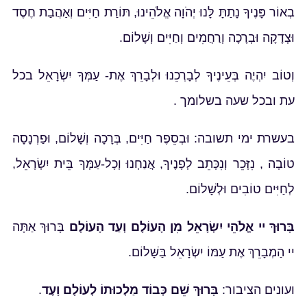
בְאוֹר פָּנֶיךָ נָתַתָּ לָּנוּ יְהֹוָה אֱלֹהֵינוּ, תּוֹרַת חַיִּים וְאַהֲבַת חֶסֶד
וּצְדָקָה וּבְרָכָה וְרַחֲמִים וְחַיִּים וְשָׁלוֹם.
וְטוֹב יִהְיֶה בְּעֵינֶיךָ לְבָרְכֵנוּ וּלְבָרֵךְ אֶת- עַמְּךָ יִשְׂרָאֵל בכל
עת ובכל שעה בשלומך .
בעשרת ימי תשובה: וּבְסֵפֶר חַיִּים, בְּרָכָה וְשָׁלוֹם, וּפַרְנָסָה
טוֹבָה , נִזָּכֵר וְנִכָּתֵב לְפָנֶיךָ, אֲנַחְנוּ וְכָל-עַמְּךָ בֵּית יִשְׂרָאֵל,
לְחַיִּים טוֹבִים וּלְשָׁלוֹם.
בָּרוּךְ יי אֱלֹהֵי יִשְׂרָאֵל מִן הָעוֹלָם וְעַד הָעוֹלָם
בָּרוּךְ אַתָּה
יי הַמְבָרֵךְ אֶת עַמּוֹ יִשְׂרָאֵל בַּשָּׁלוֹם.
ועונים הציבור:
בָּרוּךְ שֵׁם כְּבוֹד מַלְכוּתוֹ לְעוֹלָם וָעֶד
.