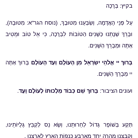
בקיץ: בְּרָכָה
עַל פְּנֵי הָאֲדָמָה, וְשַׂבְּעֵנוּ מִטּוּבֶךָ, (נוסח הגר"א: מִטּוּבָהּ),
וּבָרֵךְ שְׁנָתֵנוּ כַּשָּׁנִים הַטּוֹבוֹת לִבְרָכָה, כִּי אֵל טוֹב וּמֵטִיב
אַתָּה וּמְבָרֵךְ הַשָּׁנִים.
בָּרוּךְ יי אֱלֹהֵי יִשְׂרָאֵל מִן הָעוֹלָם וְעַד הָעוֹלָם
בָּרוּךְ אַתָּה
יי מְבָרֵךְ הַשָּׁנִים.
ועונים הציבור:
בָּרוּךְ שֵׁם כְּבוֹד מַלְכוּתוֹ לְעוֹלָם וָעֶד
.
תְּקַע בְּשׁוֹפָר גָּדוֹל לְחֵרוּתֵנוּ, וְשָׂא נֵס לְקַבֵּץ גָּלֻיּוֹתֵינוּ,
וְקַבְּצֵנוּ מְהֵרָה יַחַד מֵאַרְבַּע כַּנְפוֹת הָאָרֶץ לְאַרְצֵנוּ .