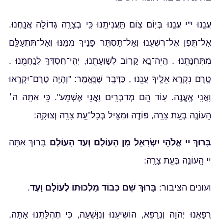
עֲנֵֽנוּ י"י עֲנֵֽנוּ בְּיֽוֹם צֽוֹם תַּֽעֲנִיתֵֽנוּ כִּֽי בְצָרָֽה גְדוֹלָֽה אֲנָֽחְנוּ.
אַל־תֵּֽפֶן אֶל־רִשְׁעֵֽנוּ וְאַל־תַּסְתֵּֽר פָּנֶֽיךָ מִמֶּֽנּוּ וְאַל־תִּתְעַלַּֽם
מִתְּחִנָּתֵֽנוּ . הֱיֵה־נָֽא קָרֽוֹב לְשַׁוְעָתֵֽנוּ, יְהִֽי־חֲסְדְּךָֽ לְנַֽחֲמֵֽנוּ .
טֶֽרֶם נִקְרָֽא אֵלֶֽיךָ עֲנֵֽנוּ , כַּדָּבָֽר שֶׁנֶּֽאֱמַֽר: "וְהָיָֽה טֶרֶם־יִקְרָֽאוּ
וַֽאֲנִֽי אֶֽעֱנֶֽה. עֽוֹד הֵֽם מְּדַבְּרִֽים וַֽאֲנִֽי אֶשְׁמָֽע". כִּֽי אַתָּֽה ה׳
הָֽעוֹנֶֽה בְּעֵֽת צָרָֽה, פּוֹדֶֽה וּמַצִּֽיל בְּכׇל־עֵֽת צָרָֽה וְצוּקָֽה:
בָּרוּךְ יי אֱלֹהֵי יִשְׂרָאֵל מִן הָעוֹלָם וְעַד הָעוֹלָם
בָּרוּךְ אַתָּה
יי הָֽעוֹנֶֽה בְּעֵֽת צָרָֽה:
ועונים הציבור:
בָּרוּךְ שֵׁם כְּבוֹד מַלְכוּתוֹ לְעוֹלָם וָעֶד
.
רְפָאֵנוּ יְהֹוָה וְנֵרָפֵא, הוֹשִׁיעֵנוּ וְנִוָּשֵׁעָה, כִּי תְהִלָּתֵנוּ אָתָּה,