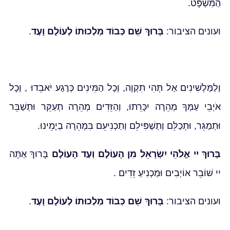
הַמִּשְׁפָּט.
ועונים הציבור:
בָּרוּךְ שֵׁם כְּבוֹד מַלְכוּתוֹ לְעוֹלָם וָעֶד
.
וְלַמַּלְשִׁינִים אַל תְּהִי תִקְוָה, וְכָל הַמִּינִים כְּרֶגַע יֹאבֵדוּ , וְכָל
אֹיְבֵי עַמְּךָ מְהֵרָה יִכָּרֵתוּ, וְהַזֵּדִים מְהֵרָה תְעַקֵּר וּתְשַׁבֵּר
וּתְמַגֵּר, וּתְכַלֵּם וְתַשְׁפִּילֵם וְתַכְנִיעֵם בִּמְהֵרָה בְיָמֵינוּ.
בָּרוּךְ יי אֱלֹהֵי יִשְׂרָאֵל מִן הָעוֹלָם וְעַד הָעוֹלָם
בָּרוּךְ אַתָּה
יי שׁוֹבֵר אוֹיְבִים וּמַכְנִיעַ זֵדִים .
ועונים הציבור:
בָּרוּךְ שֵׁם כְּבוֹד מַלְכוּתוֹ לְעוֹלָם וָעֶד
.