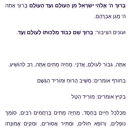
בָּרוּךְ ה' אֱלֹהֵי יִשְׂרָאֵל מִן הָעוֹלָם וְעַד הָעוֹלָם
בָּרוּךְ אַתָּה
ה' מָגֵן אַבְרָהָם.
ועונים הציבור:
בָּרוּךְ שֵׁם כְּבוֹד מַלְכוּתוֹ לְעוֹלָם וָעֶד
.
אַתָּה, גִּבּוֹר לְעוֹלָם, אֲדֹנָי. מְחַיֵּה מֵתִים אַתָּה, רַב לְהוֹשִׁיעַ.
בחורף אומרים: מַשִּׁיב הָרוּחַ וּמוֹרִיד הַגֶּשֶׁם
בקיץ אומרים: מוֹרִיד הַטָל
מְכַלְכֵּל חַיִּים בְּחֶסֶד, מְחַיֵּה מֵתִים בְּרַחֲמִים רַבִּים, סוֹמֵךְ
נוֹפְלִים, וְרוֹפֵא חוֹלִים, וּמַתִּיר אֲסוּרִים, וּמְקַיֵּם אֱמוּנָתוֹ