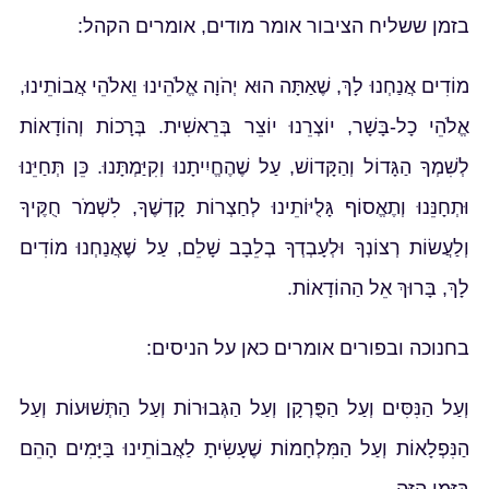
בזמן ששליח הציבור אומר מודים, אומרים הקהל:
מוֹדִים אֲנַחְנוּ לָךְ, שֶׁאַתָּה הוּא יְהֹוָה אֱלֹהֵינוּ וֵאלֹהֵי אֲבוֹתֵינוּ,
אֱלֹהֵי כָל-בָּשָׁר, יוֹצְרֵנוּ יוֹצֵר בְּרֵאשִׁית. בְּרָכוֹת וְהוֹדָאוֹת
לְשִׁמְךָ הַגָּדוֹל וְהַקָּדוֹשׁ, עַל שֶׁהֶחֱיִיתָנוּ וְקִיַּמְתָּנוּ. כֵּן תְּחַיֵּנוּ
וּתְחָנֵּנוּ וְתֶאֱסוֹף גָּלֻיּוֹתֵינוּ לְחַצְרוֹת קָדְשֶׁךָ, לִשְׁמֹר חֻקֶּיךָ
וְלַעֲשׂוֹת רְצוֹנְךָ וּלְעָבְדְךָ בְלֵבָב שָׁלֵם, עַל שֶׁאֲנַחְנוּ מוֹדִים
לָךְ, בָּרוּךְ אֵל הַהוֹדָאוֹת.
בחנוכה ובפורים אומרים כאן על הניסים:
וְעַל הַנִּסִּים וְעַל הַפֻּרְקָן וְעַל הַגְּבוּרוֹת וְעַל הַתְּשׁוּעוֹת וְעַל
הַנִּפְלָאוֹת וְעַל הַמִּלְחָמוֹת שֶׁעָשִׂיתָ לַאֲבוֹתֵינוּ בַּיָּמִים הָהֵם