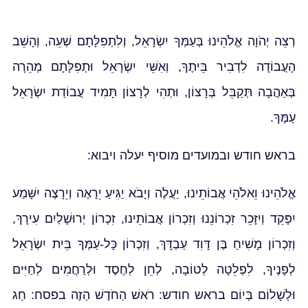
רְצֵה יְהֹוָה אֱלֹהֵינוּ בְּעַמְּךָ יִשְׂרָאֵל, וְלִתְפִלָּתָם שְׁעֵה, וְהָשֵׁב
הָעֲבוֹדָה לִדְבִיר בֵּיתֶךָ, וְאִשֵּׁי יִשְׂרָאֵל וּתְפִלָּתָם מְהֵרָה
בְּאַהֲבָה תְּקַבֵּל בְּרָצוֹן, וּתְהִי לְרָצוֹן תָּמִיד עֲבוֹדַת יִשְׂרָאֵל
עַמֶּךָ.
בראש חודש ובמועדים מוסיף יעלה ויבוא:
אֱלֹהֵינוּ וֵאלֹהֵי אֲבוֹתֵינוּ, יַעֲלֶה וְיָבֹא יַגִּיעַ יֵרָאֶה וְיֵרָצֶה יִשָּׁמַע
יִפָּקֵד וְיִזָּכֵר זִכְרוֹנֵנוּ וְזִכְרוֹן אֲבוֹתֵינוּ, זִכְרוֹן יְרוּשָׁלַיִם עִירָךְ,
וְזִכְרוֹן מָשִׁיחַ בֶּן דָּוִד עַבְדָּךְ, וְזִכְרוֹן כָּל-עַמְּךָ בֵּית יִשְׂרָאֵל
לְפָנֶיךָ, לִפְלֵטָה לְטוֹבָה, לְחֵן לְחֶסֶד וּלְרַחֲמִים לְחַיִּים
וּלְשָׁלוֹם בְּיוֹם בראש חודש: רֹאשׁ הַחֹדֶשׁ הַזֶה בפסח: חַג