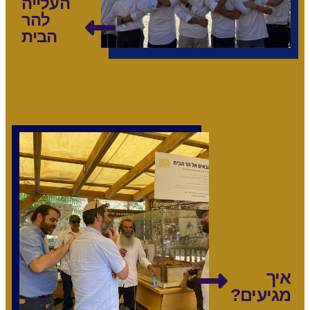
העלייה
להר
הבית
איך
מגיעים?