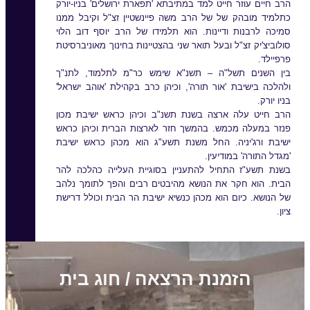
הרב חיים עוזר חייט למד במתיבתא 'תפארת ירושלים' בניו-יורק
כתלמיד מובהק של של הרב משה פיינשטיין זצ"ל וקיבל ממנו
סמיכה לרבנות ודיינות. הוא תלמידו של הרב יוסף דוב הלוי
סולוביצ'יק זצ"ל ובעל תואר שני בהצטיינות בחינוך מאוניברסיטת
פרפיילד.
בין השנים תשל"ה – תשנ"א שימש כר"מ לתלמוד, לתנ"ך
ולהלכה בישיבת 'אור תורה', וכיהן כרב בקהילת 'אוהב ישראל'
בניו יורק.
הרב חייט עלה ארצה בשנת תשנ"ב וכיהן כראש ישיבת מכון
פנזר במעלה מכמש. בהמשך חזר לארצות הברית וכיהן כראש
ישיבת ורג'יניה. החל משנת תשע"ג הוא מכהן כראש ישיבת
'מגדל התורה' במודיעין.
בשנת תשע"ז התחיל להתעניין בסוגיית העלייה כהלכה להר
הבית. הוא חקר את הנושא מהיבטים רבים והפך לתומך נלהב
של הנושא. כיום הוא מכהן כנשיא ישיבת הר הבית וכולל דרישת
ציון.
הזמנת הרצאה / חוג בית