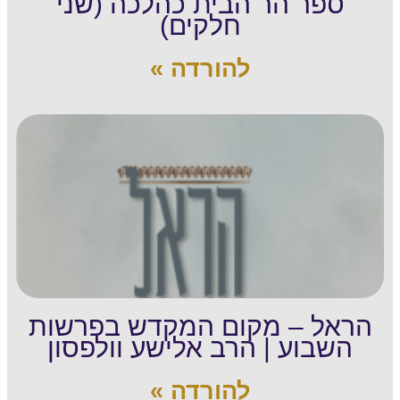
ספר הר הבית כהלכה (שני
חלקים)
להורדה »
הראל – מקום המקדש בפרשות
השבוע | הרב אלישע וולפסון
להורדה »