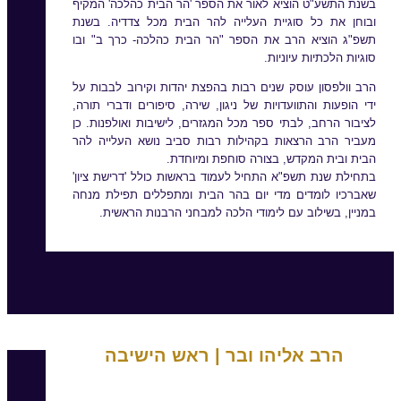
בשנת התשע"ט הוציא לאור את הספר 'הר הבית כהלכה' המקיף
ובוחן את כל סוגיית העלייה להר הבית מכל צדדיה. בשנת
תשפ"ג הוציא הרב את הספר "הר הבית כהלכה- כרך ב" ובו
סוגיות הלכתיות עיוניות.
הרב וולפסון עוסק שנים רבות בהפצת יהדות וקירוב לבבות על
ידי הופעות והתוועדויות של ניגון, שירה, סיפורים ודברי תורה,
לציבור הרחב, לבתי ספר מכל המגזרים, לישיבות ואולפנות. כן
מעביר הרב הרצאות בקהילות רבות סביב נושא העלייה להר
הבית ובית המקדש, בצורה סוחפת ומיוחדת.
בתחילת שנת תשפ"א התחיל לעמוד בראשות כולל 'דרישת ציון'
שאברכיו לומדים מדי יום בהר הבית ומתפללים תפילת מנחה
במניין, בשילוב עם לימודי הלכה למבחני הרבנות הראשית.
הרב אליהו ובר | ראש הישיבה