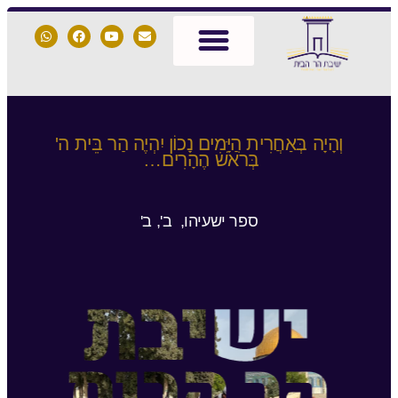
וְהָיָה בְּאַחֲרִית הַיָּמִים נָכוֹן יִהְיֶה הַר בֵּית ה'
בְּרֹאשׁ הֶהָרִים…
ספר ישעיהו, ב', ב'