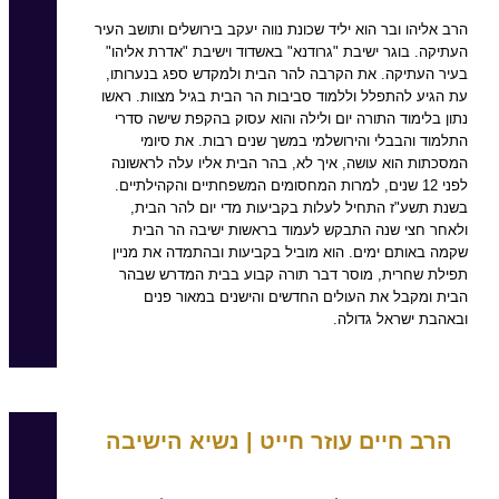
הרב אליהו ובר הוא יליד שכונת נווה יעקב בירושלים ותושב העיר
העתיקה. בוגר ישיבת "גרודנא" באשדוד וישיבת "אדרת אליהו"
בעיר העתיקה. את הקרבה להר הבית ולמקדש ספג בנערותו,
עת הגיע להתפלל וללמוד סביבות הר הבית בגיל מצוות. ראשו
נתון בלימוד התורה יום ולילה והוא עסוק בהקפת שישה סדרי
התלמוד והבבלי והירושלמי במשך שנים רבות. את סיומי
המסכתות הוא עושה, איך לא, בהר הבית אליו עלה לראשונה
לפני 12 שנים, למרות המחסומים המשפחתיים והקהילתיים.
בשנת תשע"ז התחיל לעלות בקביעות מדי יום להר הבית,
ולאחר חצי שנה התבקש לעמוד בראשות ישיבה הר הבית
שקמה באותם ימים. הוא מוביל בקביעות ובהתמדה את מניין
תפילת שחרית, מוסר דבר תורה קבוע בבית המדרש שבהר
הבית ומקבל את העולים החדשים והישנים במאור פנים
ובאהבת ישראל גדולה.
הרב חיים עוזר חייט | נשיא הישיבה