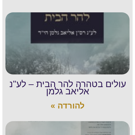
עולים בטהרה להר הבית – לע"נ
אליאב גלמן
להורדה »