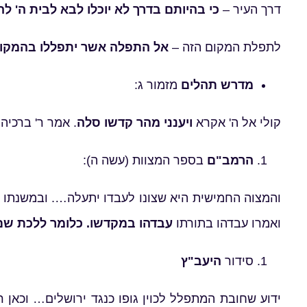
דרך העיר –
כי בהיותם בדרך לא יוכלו לבא לבית ה' 
לתפלת המקום הזה –
אל התפלה אשר יתפללו בהמקו
מדרש תהלים
מזמור ג:
קולי אל ה' אקרא
ויענני מהר קדשו סלה
. אמר ר' ברכיה
הרמב"ם
בספר המצוות (עשה ה):
והמצוה החמישית היא שצונו לעבדו יתעלה…. ובמשנתו של
ואמרו עבדהו בתורתו
עבדהו במקדשו. כלומר ללכת שם 
סידור
היעב"ץ
ידוע שחובת המתפלל לכוין גופו כנגד ירושלים… וכאן ר