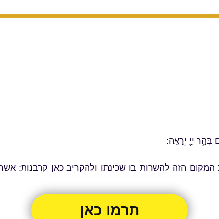
בְּהַ֥ר יְיָ֖ יֵרָאֶֽה:
ת המקום הזה להשרות בו שכינתו ולהקריב כאן קרבנות: אשר 
תרמו כאן