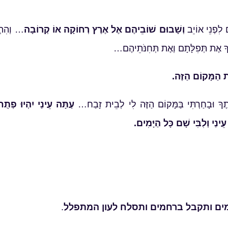
ם לִפְנֵי אוֹיֵב
וְשָׁבוּם שׁוֹבֵיהֶם אֶל אֶרֶץ רְחוֹקָה אוֹ קְרוֹבָה
… וְהִתְפ
בְתְּךָ אֶת תְּפִלָּתָם וְאֶת תְּחִנֹּתֵיהֶם…
ַת הַמָּקוֹם הַזֶּה.
ָתֶךָ וּבָחַרְתִּי בַּמָּקוֹם הַזֶּה לִי לְבֵית זָבַח…
עַתָּה עֵינַי יִהְיוּ פְתֻח
ֵינַי וְלִבִּי שָׁם כָּל הַיָּמִים.
ם ותקבל ברחמים ותסלח לעון המתפלל
.