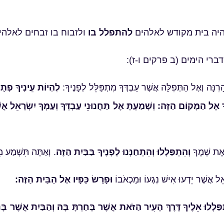
יהיה בית מקודש לאלהים
להתפלל בו
ולזבוח בו זבחים לאלהי
רי הימים (ב פרקים ו-ז):
רִנָּה וְאֶל הַתְּפִלָּה אֲשֶׁר עַבְדְּךָ מִתְפַּלֵּל לְפָנֶיךָ:
לִהְיוֹת עֵינֶיךָ פְתֻ
אֶל הַמָּקוֹם הַזֶּה: וְשָׁמַעְתָּ אֶל תַּחֲנוּנֵי עַבְדְּךָ וְעַמְּךָ יִשְׂרָאֵל א
ּ אֶת שְׁמֶךָ
וְהִתְפַּלְלוּ וְהִתְחַנְּנוּ לְפָנֶיךָ בַּבַּיִת הַזֶּה
. וְאַתָּה תִּשְׁמַע 
אֵל אֲשֶׁר יֵדְעוּ אִישׁ נִגְעוֹ וּמַכְאֹבוֹ
וּפָרַשׂ כַּפָּיו אֶל הַבַּיִת הַזֶּה:
פַּלְלוּ אֵלֶיךָ דֶּרֶךְ הָעִיר הַזֹּאת אֲשֶׁר בָּחַרְתָּ בָּהּ וְהַבַּיִת אֲשֶׁר בָּנ