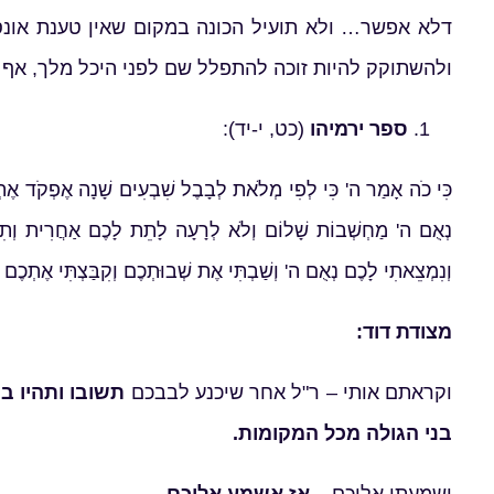
דלא אפשר… ולא תועיל הכונה במקום שאין טענת אונס
ולהשתוקק להיות זוכה להתפלל שם לפני היכל מלך, אף 
ספר ירמיהו
(כט, י-יד):
כִּי כֹה אָמַר ה' כִּי לְפִי מְלֹאת לְבָבֶל שִׁבְעִים שָׁנָה אֶפְקֹד אֶתְכֶ
נְאֻם ה' מַחְשְׁבוֹת שָׁלוֹם וְלֹא לְרָעָה לָתֵת לָכֶם אַחֲרִית וְתִ
וְנִמְצֵאתִי לָכֶם נְאֻם ה' וְשַׁבְתִּי אֶת שְׁבוּתְכֶם וְקִבַּצְתִּי אֶתְכֶם
מצודת דוד:
וקראתם אותי – ר"ל אחר שיכנע לבבכם
תשובו ותהיו ב
בני הגולה מכל המקומות.