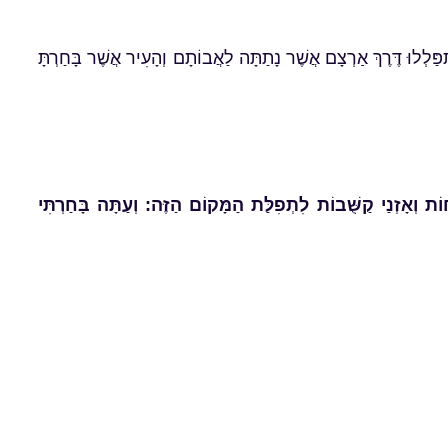
ַּלְלוּ דֶּרֶךְ אַרְצָם אֲשֶׁר נָתַתָּה לַאֲבוֹתָם וְהָעִיר אֲשֶׁר בָּחַרְתָּ
וֹת וְאָזְנַי קַשֻּׁבוֹת לִתְפִלַּת הַמָּקוֹם הַזֶּה: וְעַתָּה בָּחַרְתִּי