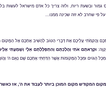
 גמור ובשעת ריוח, ולזה צריך כל אדם מישראל לעשות ב
על פי שחרב לא זזה שכינה ממנו…
ם וַהֲקִמֹתִי עֲלֵיכֶם אֶת דְּבָרִי הַטּוֹב לְהָשִׁיב אֶתְכֶם אֶל הַמָּקוֹם הַזֶּה
קְוָה:
וּקְרָאתֶם אֹתִי וַהֲלַכְתֶּם וְהִתְפַּלַּלְתֶּם אֵלָי וְשָׁמַעְתִּי אֲלֵ
 מִכָּל הַגּוֹיִם וּמִכָּל הַמְּקוֹמוֹת אֲשֶׁר הִדַּחְתִּי אֶתְכֶם שָׁם נְאֻם ה' וַה
מקום המקודש מקום המוכן ביותר לעבוד את ה', אז כאשר 