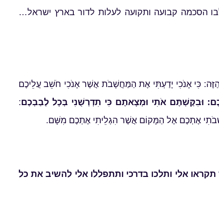
לבו הסכמה קבועה ותקועה לעלות לדור בארץ ישראל…
: כִּי אָנֹכִי יָדַעְתִּי אֶת הַמַּחֲשָׁבֹת אֲשֶׁר אָנֹכִי חֹשֵׁב עֲלֵיכֶם
יכֶם: וּבִקַּשְׁתֶּם אֹתִי וּמְצָאתֶם כִּי תִדְרְשֻׁנִי בְּכָל לְבַבְכֶם
:
ֲשִׁבֹתִי אֶתְכֶם אֶל הַמָּקוֹם אֲשֶׁר הִגְלֵיתִי אֶתְכֶם מִשָּׁם.
תקראו אלי ותלכו בדרכי ותתפללו אלי להשיב את כל