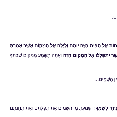
ם
.
חוֹת אֶל הַבַּיִת הַזֶּה יוֹמָם וָלַיְלָה אֶל הַמָּקוֹם אֲשֶׁר אָמַרְתָּ
ֲשֶׁר יִתְפַּלְלוּ אֶל הַמָּקוֹם הַזֶּה
וְאַתָּה תִּשְׁמַע מִמְּקוֹם שִׁבְתְּךָ
מִן הַשָּׁמַיִם…
ִיתִי לִשְׁמֶךָ
: וְשָׁמַעְתָּ מִן הַשָּׁמַיִם אֶת תְּפִלָּתָם וְאֶת תְּחִנָּתָם