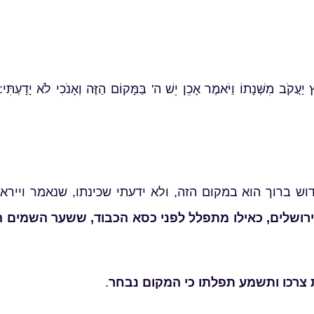
ַץ יַעֲקֹב מִשְּׁנָתוֹ וַיֹּאמֶר אָכֵן יֵשׁ ה' בַּמָּקוֹם הַזֶּה וְאָנֹכִי לֹא יָדָעְתִּי:
 ברוך הוא במקום הזה, ולא ידעתי שכינתו, שנאמר ויירא ו
רושלים, כאילו מתפלל לפני כסא הכבוד, ששער השמים 
צרכו ותשמע תפלתו כי המקום נבחר
.