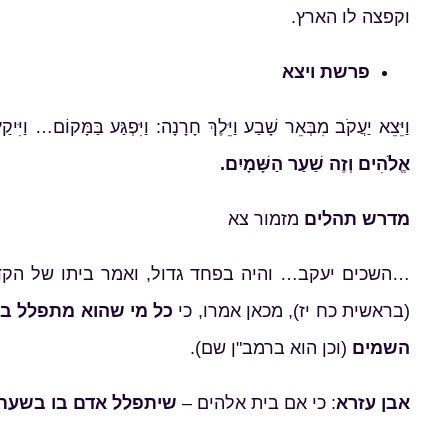
וקפצה לו הארץ.
פרשת ויצא
וַיֵּצֵא יַעֲקֹב מִבְּאֵר שָׁבַע וַיֵּלֶךְ חָרָנָה: וַיִּפְגַּע בַּמָּקוֹם… וַיִּיק
אֱלֹהִים וְזֶה שַׁעַר הַשָּׁמָיִם.
מדרש תהלים
מזמור צא
…השכים יעקב… והיה בפחד גדול, ואמר ביתו של הקדוש
(בראשית כח יז), מכאן אמרו, כי
כל מי שהוא מתפלל בי
השמים
(וכן הוא ברמב"ן שם).
אבן עזרא
: כי אם בית אלהים –
שיתפלל אדם בו בשעת 