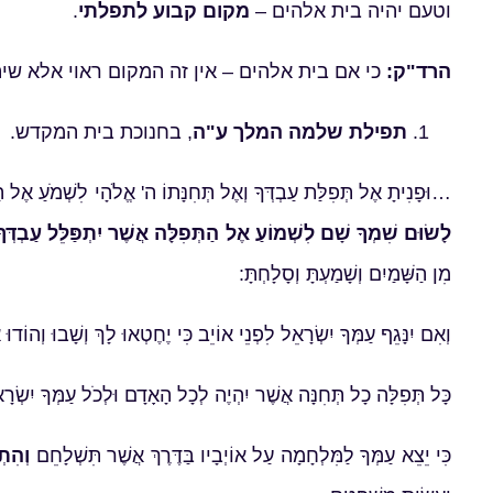
וטעם יהיה בית אלהים –
מקום קבוע לתפלתי
.
הרד"ק:
כי אם בית אלהים – אין זה המקום ראוי אלא ש
תפילת שלמה המלך ע"ה
, בחנוכת בית המקדש. דב
…וּפָנִיתָ אֶל תְּפִלַּת עַבְדְּךָ וְאֶל תְּחִנָּתוֹ ה' אֱלֹהָי לִשְׁמֹעַ אֶל הָ
לָשׂוּם שִׁמְךָ שָׁם לִשְׁמוֹעַ אֶל הַתְּפִלָּה אֲשֶׁר יִתְפַּלֵּל עַבְדְּךָ 
מִן הַשָּׁמַיִם וְשָׁמַעְתָּ וְסָלָחְתָּ:
וְאִם יִנָּגֵף עַמְּךָ יִשְׂרָאֵל לִפְנֵי אוֹיֵב כִּי יֶחֶטְאוּ לָךְ וְשָׁבוּ וְהוֹדו
כָּל תְּפִלָּה כָל תְּחִנָּה אֲשֶׁר יִהְיֶה לְכָל הָאָדָם וּלְכֹל עַמְּךָ יִשְׂרָ
כִּי יֵצֵא עַמְּךָ לַמִּלְחָמָה עַל אוֹיְבָיו בַּדֶּרֶךְ אֲשֶׁר תִּשְׁלָחֵם
וְהִתְ