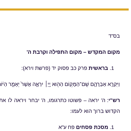
בס"ד
מקום המקדש – מקום התפילה וקרבת ה'
בראשית
פרק כב פסוק יד (פרשת וירא):
וַיִּקְרָ֧א אַבְרָהָ֛ם שֵֽׁם־הַמָּק֥וֹם הַה֖וּא יְ֣יָ׀ יִרְאֶ֑ה אֲשֶׁר֙ יֵאָמֵ֣ר הַיּ֔וֹם 
רש"י
: ה' יראה – פשוטו כתרגומו, ה' יבחר ויראה לו א
הקדוש ברוך הוא לעמו:
מסכת פסחים
פח ע"א