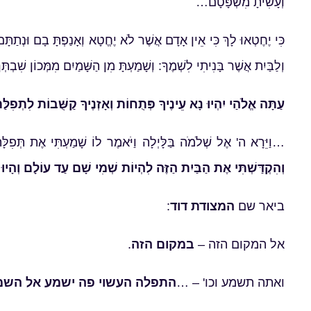
וְעָשִׂיתָ מִשְׁפָּטָם…
כִּי יֶחֶטְאוּ לָךְ כִּי אֵין אָדָם אֲשֶׁר לֹא יֶחֱטָא וְאָנַפְתָּ בָם וּנְתַתָּ
וְלַבַּיִת אֲשֶׁר בָּנִיתִי לִשְׁמֶךָ: וְשָׁמַעְתָּ מִן הַשָּׁמַיִם מִמְּכוֹן שִׁ
עַתָּה אֱלֹהַי יִהְיוּ נָא עֵינֶיךָ פְּתֻחוֹת וְאָזְנֶיךָ קַשֻּׁבוֹת לִתְפִלּ
…וַיֵּרָא ה' אֶל שְׁלֹמֹה בַּלָּיְלָה וַיֹּאמֶר לוֹ שָׁמַעְתִּי אֶת תְּפִלּ
וְהִקְדַּשְׁתִּי אֶת הַבַּיִת הַזֶּה לִהְיוֹת שְׁמִי שָׁם עַד עוֹלָם וְהָיוּ ע
ביאר שם
המצודת דוד
:
אל המקום הזה –
במקום הזה
.
ואתה תשמע וכו' – …
התפלה העשוי פה
ישמע אל השמי