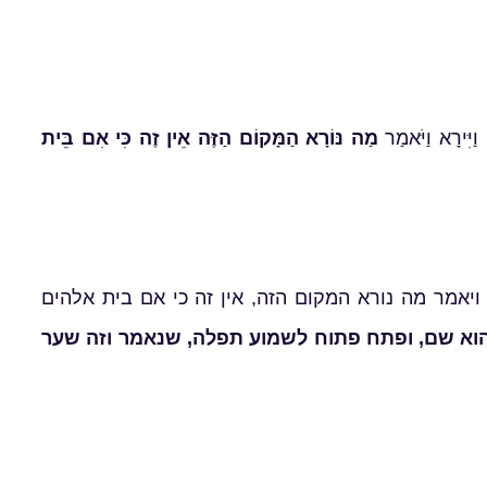
 וַיִּירָא וַיֹּאמַר
מַה נּוֹרָא הַמָּקוֹם הַזֶּה אֵין זֶה כִּי אִם בֵּית
יאמר מה נורא המקום הזה, אין זה כי אם בית אלהים
הוא שם, ופתח פתוח לשמוע תפלה, שנאמר וזה שער