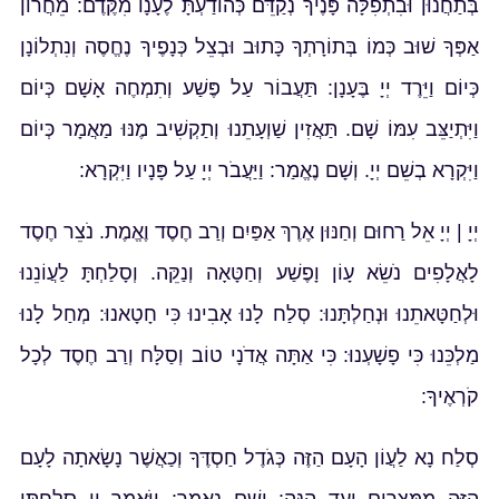
בְּתַחֲנוּן וּבִתְפִלָּה פָּנֶיךָ נְקַדֵּם כְּהוֹדַעְתָּ לֶעָנָו מִקֶּדֶם: מֵחֲרוֹן
אַפְּךָ שׁוּב כְּמוֹ בְּתוֹרָתְךָ כָּתוּב וּבְצֵל כְּנָפֶיךָ נֶחֱסֶה וְנִתְלוֹנָן
כְּיוֹם וַיֵּרֶד יְיָ בֶּעָנָן: תַּעֲבוֹר עַל פֶּשַׁע וְתִמְחֶה אָשָׁם כְּיוֹם
וַיִּתְיַצֵּב עִמּוֹ שָׁם. תַּאֲזִין שַׁוְעָתֵנוּ וְתַקְשִׁיב מֶנּוּ מַאֲמָר כְּיוֹם
וַיִּקְרָא בְשֵׁם יְיָ. וְשָׁם נֶאֱמַר: וַיַּעֲבֹר יְיָ עַל פָּנָיו וַיִּקְרָא:
יְיָ | יְיָ אֵל רַחוּם וְחַנּוּן אֶרֶךְ אַפַּיִם וְרַב חֶסֶד וֶאֱמֶת. נֹצֵר חֶסֶד
לָאֲלָפִים נֹשֵׂא עָו‍ֹן וָפֶשַׁע וְחַטָּאָה וְנַקֵּה. וְסָלַחְתָּ לַעֲוֹנֵנוּ
וּלְחַטָּאתֵנוּ וּנְחַלְתָּנוּ: סְלַח לָנוּ אָבִינוּ כִּי חָטָאנוּ: מְחַל לָנוּ
מַלְכֵּנוּ כִּי פָשָׁעְנוּ: כִּי אַתָּה אֲדֹנָי טוֹב וְסַלָּח וְרַב חֶסֶד לְכָל
קֹרְאֶיךָ:
סְלַח נָא לַעֲו‍ֹן הָעָם הַזֶּה כְּגֹדֶל חַסְדֶּךָ וְכַאֲשֶׁר נָשָׂאתָה לָעָם