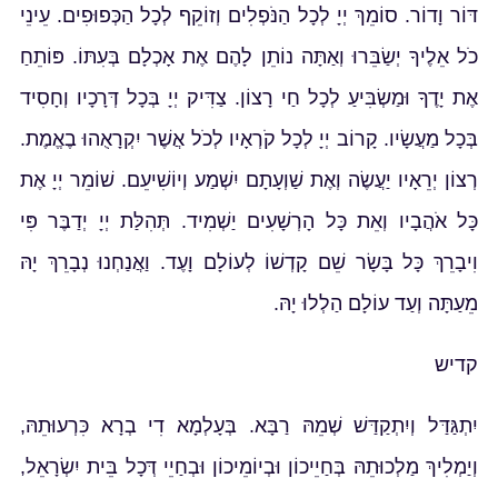
דּוֹר וָדוֹר. סוֹמֵךְ יְיָ לְכָל הַנֹּפְלִים וְזוֹקֵף לְכָל הַכְּפוּפִים. עֵינֵי
כֹל אֵלֶיךָ יְשַׂבֵּרוּ וְאַתָּה נוֹתֵן לָהֶם אֶת אָכְלָם בְּעִתּוֹ. פּוֹתֵחַ
אֶת יָדֶךָ וּמַשְׂבִּיעַ לְכָל חַי רָצוֹן. צַדִּיק יְיָ בְּכָל דְּרָכָיו וְחָסִיד
בְּכָל מַעֲשָׂיו. קָרוֹב יְיָ לְכָל קֹרְאָיו לְכֹל אֲשֶׁר יִקְרָאֻהוּ בֶאֱמֶת.
רְצוֹן יְרֵאָיו יַעֲשֶׂה וְאֶת שַׁוְעָתָם יִשְׁמַע וְיוֹשִׁיעֵם. שׁוֹמֵר יְיָ אֶת
כָּל אֹהֲבָיו וְאֵת כָּל הָרְשָׁעִים יַשְׁמִיד. תְּהִלַּת יְיָ יְדַבֶּר פִּי
וִיבָרֵךְ כָּל בָּשָׂר שֵׁם קָדְשׁוֹ לְעוֹלָם וָעֶד. וַאֲנַחְנוּ נְבָרֵךְ יָהּ
מֵעַתָּה וְעַד עוֹלָם הַלְלוּ יָהּ.
קדיש
יִתְגַּדַּל וְיִתְקַדַּשׁ שְׁמֵהּ רַבָּא. בְּעָלְמָא דִי בְרָא כִּרְעוּתֵהּ,
וְיַמְלִיךְ מַלְכוּתֵהּ בְּחַיֵיכוֹן וּבְיוֹמֵיכוֹן וּבְחַיֵי דְּכָל בֵּית יִשְׂרָאֵל,