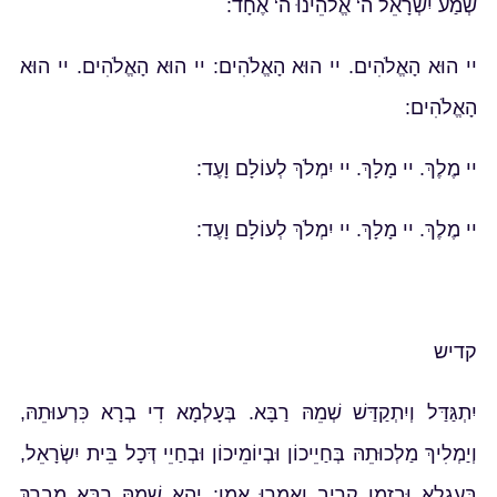
שְׁמַע יִשְׂרָאֵל ה‘ אֱלֹהֵינוּ ה‘ אֶחָד:
יי הוּא הָאֱלֹהִים. יי הוּא הָאֱלֹהִים: יי הוּא הָאֱלֹהִים. יי הוּא
הָאֱלֹהִים:
יי מֶלֶךְ. יי מָלָךְ. יי יִמְלֹךְ לְעוֹלָם וָעֶד:
יי מֶלֶךְ. יי מָלָךְ. יי יִמְלֹךְ לְעוֹלָם וָעֶד:
קדיש
יִתְגַּדַּל וְיִתְקַדַּשׁ שְׁמֵהּ רַבָּא. בְּעָלְמָא דִי בְרָא כִּרְעוּתֵהּ,
וְיַמְלִיךְ מַלְכוּתֵהּ בְּחַיֵיכוֹן וּבְיוֹמֵיכוֹן וּבְחַיֵי דְּכָל בֵּית יִשְׂרָאֵל,
בַּעֲגַלָא וּבִזְמַן קָרִיב וְאִמְרוּ אָמֵן: יְהֵא שְׁמֵהּ רַבָּא מְבָרַךְ