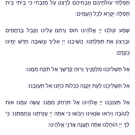
תְּפִלָּתִי עוֹלֹתֵיהֶם וְזִבְחֵיהֶם לְרָצוֹן עַל מִזְבְּחִי כִּי בֵיתִי בֵּית
תְּפִלָּה יִקָּרֵא לְכָל הָעַמִּים:
שְׁמַע קוֹלֵנוּ יְיָ אֱלֹֹהֵינוּ חוּס וְרַחֵם עָלֵינוּ וְקַבֵּל בְּרַחֲמִים
וּבְרָצוֹן אֶת תְּפִלָּתֵנוּ: הֲשִׁיבֵנוּ יְיָ אֵלֶיךָ וְנָשׁוּבָה חַדֵּשׁ יָמֵינוּ
כְּקֶדֶם:
אַל תַּשְׁלִיכֵנוּ מִלְּפָנֶיךָ וְרוּחַ קָדְשְׁךָ אַל תִּקַּח מִמֶּנוּ:
אַל תַּשְׁלִיכֵנוּ לְעֵת זִקְנָה כִּכְלוֹת כֹּחֵנוּ אַל תַּעַזְבֵנוּ:
אַל תַּעַזְבֵנוּ יְיָ אֱלֹהֵינוּ אַל תִּרְחַק מִמֶּנוּ: עֲשֵׂה עִמָּנוּ אוֹת
לְטוֹבָה וְיִרְאוּ שֹׂנְאֵינוּ וְיֵבֹשׁוּ כִּי אַתָּה יְיָ עֲזַרְתָּנוּ וְנִחַמְתָּנוּ: כִּי
לְךָ יְיָ הוֹחָלְנוּ אַתָּה תַעֲנֶה אֲדֹנָי אֱלֹהֵינוּ: