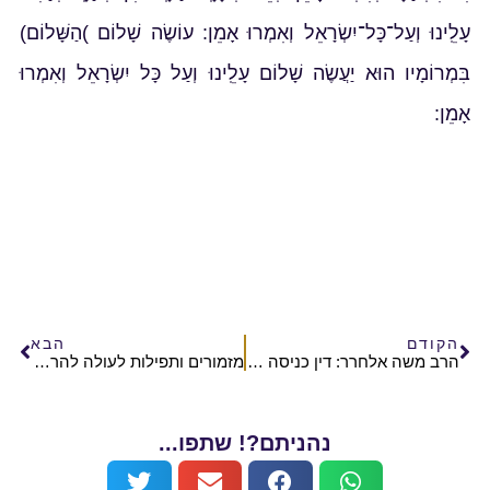
עָלֵֽינוּ וְעַל־כָּל־יִשְׂרָאֵל וְאִמְרוּ אָמֵן: עוֹשֶׂה שָׁלוֹם )הַשָּׁלוֹם)
בִּמְרוֹמָיו הוּא יַעֲשֶׂה שָׁלוֹם עָלֵֽינוּ וְעַל כָּל יִשְׂרָאֵל וְאִמְרוּ
אָמֵן:
הקודם
הבא
הרב משה אלחרר: דין כניסה להר הבית – יותר פשוט מהנחת תפילין
מזמורים ותפילות לעולה להר הבית
נהניתם?! שתפו...