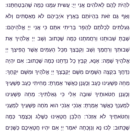
לִהְיֹת לָהֶם לֵאלֹהִים אֲנִי יְיָ: עֲשית עִמָּנוּ כְּמָה שֶׁהִבְטַחְתָּנוּ:
וְאַף גַּם זֹאת בִּהְיוֹתָם בְּאֶרֶץ אֹיְבֵיהֶם לֹא מְאַסְתִּים וְלֹא
גְעַלְתִּים לְכַלֹּתָם לְהָפֵר בְּרִיתִי אִתָּם כִּי אֲנִי יְיָ אֱלֹהֵיהֶם:
שַׁבְתָּ שְׁבוּתֵנוּ וְרִחֲמתָנוּ כְּמָה שֶׁכָּתוּב וְשָׁב יְיָ אֱלֹהֶיךָ אֶת
שְׁבוּתְךָ וְרִחֲמֶךָ וְשָׁב וְקִבֶּצְךָ מִכָּל הָעַמִּים אֲשֶׁר הֱפִיצְךָ יְיָ
אֱלֹהֶיךָ שָׁמָּה: אָנָא, קַבֵּץ כָל נִדָּחֵנוּ כְּמָה שֶׁכָּתוּב: אִם יִהְיֶה
נִדַּחֲךָ בִּקְצֵה הַשָּׁמָיִם מִשָּׁם יְקַבֶּצְךָ יְיָ אֱלֹהֶיךָ וּמִשָּׁם יִקָּחֶךָ:
מְחֵה פְשָׁעֵינוּ כָּעָב וְכֶעָנָן כַּאֲשֶׁר אָמַרְתָּ: מָחִיתִי כָעָב פְּשָׁעֶיךָ
וְכֶעָנָן חַטֹּאותֶיךָ שׁוּבָה אֵלַי כִּי גְאַלְתִּיךָ: מְחֵה פְשָׁעֵינוּ
לְמַעַנְךָ כַּאֲשֶׁר אָמַרְתָּ: אָנֹכִי אָנֹכִי הוּא מֹחֶה פְשָׁעֶיךָ לְמַעֲנִי
וְחַטֹּאתֶיךָ לֹא אֶזְכֹּר: הַלְבֵּן חֲטָאֵינוּ כַּשֶּׁלֶג וְכַצֶמֶר כְּמָה
שֶׁכָּתוּב: לְכוּ נָא וְנִוָּכְחָה יֹאמַר יְיָ אִם יִהְיוּ חֲטָאֵיכֶם כַּשָּׁנִים