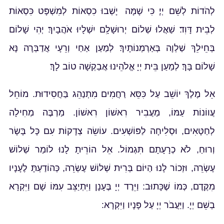
לְהֹדוֹת לְשֵׁם יְיָ׃ כִּי שָׁמָּה יָשְׁבוּ כִסְאוֹת לְמִשְׁפָּט כִּסְאוֹת
לְבֵית דָּוִד׃ שַׁאֲלוּ שְׁלוֹם יְרוּשָׁלָ͏ִם יִשְׁלָיוּ אֹהֲבָיִךְ׃ יְהִי שָׁלוֹם
בְּחֵילֵךְ שַׁלְוָה בְּאַרְמְנוֹתָיִךְ׃ לְמַעַן אַחַי וְרֵעָי אֲדַבְּרָה נָּא
שָׁלוֹם בָּךְ׃ לְמַעַן בֵּית יְיָ אֱלֹהֵינוּ אֲבַקְשָׁה טוֹב לָךְ׃
אֵל מֶלֶךְ יוֹשֵׁב עַל כִּסֵּא רַחֲמִים מִתְנַהֵג בַּחֲסִידוּת. מוֹחֵל
עֲווֹנוֹת עַמּוֹ, מַעֲבִיר רִאשׁוֹן רִאשׁוֹן. מַרְבֶּה מְחִילָה
לְחַטָּאִים, וּסְלִיחָה לַפּוֹשְׁעִים. עוֹשֵׂה צְדָקוֹת עִם כָּל בָּשָׂר
וְרוּחַ, לֹא כְרָעָתָם תִּגְמוֹל. אֵל הוֹרֵיתָ לָנוּ לוֹמַר שְׁלוֹשׁ
עֶשְׂרֵה, וּזְכוֹר לָנוּ הַיּוֹם בְּרִית שְׁלוֹשׁ עֶשְׂרֵה, כְּהוֹדַעְתָּ לֶעָנָיו
מִקֶּדֶם, כְּמוֹ שֶׁכָּתוּב: וַיֵּרֶד יְיָ בֶּעָנָן וַיִּתְיַצֵּב עִמּוֹ שָׁם וַיִּקְרָא
בְשֵׁם יְיָ. וַיַּעֲבֹר יְיָ עַל פָּנָיו וַיִּקְרָא: