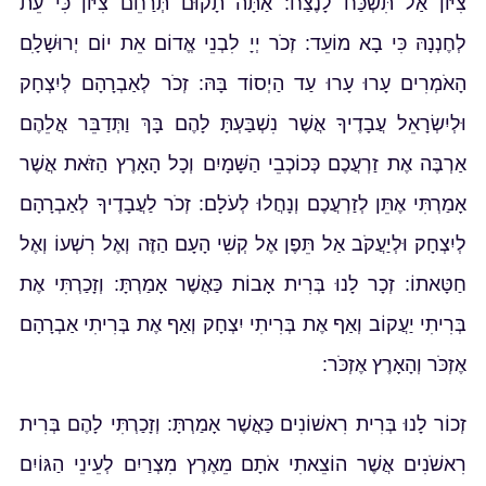
צִיּוֹן אַל תִּשְׁכַּח לָנֶצַח: אַתָּה תָקוּם תְּרַחֵם צִיּוֹן כִּי עֵת
לְחֶנְנָהּ כִּי בָא מוֹעֵד: זְכֹר יְיָ לִבְנֵי אֱדוֹם אֵת יוֹם יְרוּשָׁלָ‍ִם
הָאֹמְרִים עָרוּ עָרוּ עַד הַיְסוֹד בָּהּ: זְכֹר לְאַבְרָהָם לְיִצְחָק
וּלְיִשְׂרָאֵל עֲבָדֶיךָ אֲשֶׁר נִשְׁבַּעְתָּ לָהֶם בָּךְ וַתְּדַבֵּר אֲלֵהֶם
אַרְבֶּה אֶת זַרְעֲכֶם כְּכוֹכְבֵי הַשָּׁמָיִם וְכָל הָאָרֶץ הַזֹּאת אֲשֶׁר
אָמַרְתִּי אֶתֵּן לְזַרְעֲכֶם וְנָחֲלוּ לְעֹלָם: זְכֹר לַעֲבָדֶיךָ לְאַבְרָהָם
לְיִצְחָק וּלְיַעֲקֹב אַל תֵּפֶן אֶל קְשִׁי הָעָם הַזֶּה וְאֶל רִשְׁעוֹ וְאֶל
חַטָּאתוֹ: זְכָר לָנוּ בְּרִית אָבוֹת כַּאֲשֶׁר אָמַרְתָּ: וְזָכַרְתִּי אֶת
בְּרִיתִי יַעֲקוֹב וְאַף אֶת בְּרִיתִי יִצְחָק וְאַף אֶת בְּרִיתִי אַבְרָהָם
אֶזְכֹּר וְהָאָרֶץ אֶזְכֹּר:
זְכוֹר לָנוּ בְּרִית רִאשׁוֹנִים כַּאֲשֶׁר אָמַרְתָּ: וְזָכַרְתִּי לָהֶם בְּרִית
רִאשֹׁנִים אֲשֶׁר הוֹצֵאתִי אֹתָם מֵאֶרֶץ מִצְרַיִם לְעֵינֵי הַגּוֹיִם