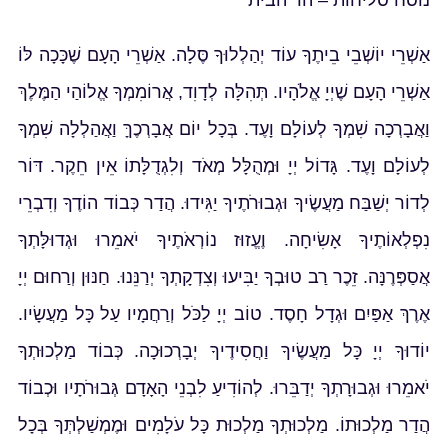
נוסח סליחות – הר הבית
אַשְׁרֵי יוֹשְׁבֵי בֵיתֶךָ עוֹד יְהַלְלוּךָ סֶּלָה. אַשְׁרֵי הָעָם שֶׁכָּכָה לּוֹ
אַשְׁרֵי הָעָם שֶׁיְיָ אֱלֹהָיו. תְּהִלָּה לְדָוִד, אֲרוֹמִמְךָ אֱלוֹהַי הַמֶּלֶךְ
וַאֲבָרְכָה שִׁמְךָ לְעוֹלָם וָעֶד. בְּכָל יוֹם אֲבָרְכֶךָּ וַאֲהַלְלָה שִׁמְךָ
לְעוֹלָם וָעֶד. גָּדוֹל יְיָ וּמְהֻלָּל מְאֹד וְלִגְדֻלָּתוֹ אֵין חֵקֶר. דּוֹר
לְדוֹר יְשַׁבַּח מַעֲשֶׂיךָ וּגְבוּרֹתֶיךָ יַגִּידוּ. הֲדַר כְּבוֹד הוֹדֶךָ וְדִבְרֵי
נִפְלְאוֹתֶיךָ אָשִׂיחָה. וֶעֱזוּז נוֹרְאֹתֶיךָ יֹאמֵרוּ וּגְדוּלָּתְךָ
אֲסַפְּרֶנָּה. זֵכֶר רַב טוּבְךָ יַבִּיעוּ וְצִדְקָתְךָ יְרַנֵּנוּ. חַנּוּן וְרַחוּם יְיָ
אֶרֶךְ אַפַּיִם וּגְדָל חָסֶד. טוֹב יְיָ לַכֹּל וְרַחֲמָיו עַל כָּל מַעֲשָׂיו.
יוֹדוּךָ יְיָ כָּל מַעֲשֶׂיךָ וַחֲסִידֶיךָ יְבָרְכוּכָה. כְּבוֹד מַלְכוּתְךָ
יֹאמֵרוּ וּגְבוּרָתְךָ יְדַבֵּרוּ. לְהוֹדִיעַ לִבְנֵי הָאָדָם גְּבוּרֹתָיו וּכְבוֹד
הֲדַר מַלְכוּתוֹ. מַלְכוּתְךָ מַלְכוּת כָּל עֹלָמִים וּמֶמְשַׁלְתְּךָ בְּכָל