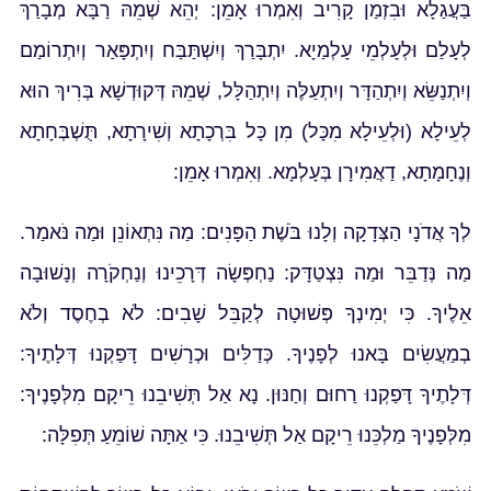
בַּעֲגַלָא וּבִזְמַן קָרִיב וְאִמְרוּ אָמֵן: יְהֵא שְׁמֵהּ רַבָּא מְבָרַךְ
לְעָלַם וּלְעָלְמֵי עָלְמַיָא. יִתְבָּרַךְ וְיִשְׁתַּבַּח וְיִתְפָּאַר וְיִתְרוֹמַם
וְיִתְנַשֵּׂא וְיִתְהַדָּר וְיִתְעַלֶּה וְיִתְהַלָּל, שְׁמֵהּ דְּקוּדְשָׁא בְּרִיךְ הוּא
לְעֵילָא (וּלְעֵילָא מִכָּל) מִן כָּל בִּרְכָתָא וְשִׁירָתָא, תֻּשְׁבְּחָתָא
וְנֶחָמָתָא, דַאֲמִירָן בְּעָלְמָא. וְאִמְרוּ אָמֵן:
לְךָ אֲדֹנָי הַצְּדָקָה וְלָנוּ בֹּשֶׁת הַפָּנִים: מַה נִּתְאוֹנֵן וּמַה נֹּאמַר.
מַה נְּדַבֵּר וּמַה נִּצְטַדָּק: נַחְפְּשָׂה דְּרָכֵינוּ וְנַחְקֹרָה וְנָשׁוּבָה
אֵלֶיךָ. כִּי יְמִינְךָ פְּשׁוּטָה לְקַבֵּל שָׁבִים: לֹא בְחֶסֶד וְלֹא
בְמַעֲשִׂים בָּאנוּ לְפָנֶיךָ. כְּדַלִּים וּכְרָשִׁים דָּפַקְנוּ דְּלָתֶיךָ:
דְּלָתֶיךָ דָּפַקְנוּ רַחוּם וְחַנּוּן. נָא אַל תְּשִׁיבֵנוּ רֵיקָם מִלְּפָנֶיךָ:
מִלְּפָנֶיךָ מַלְכֵּנוּ רֵיקָם אַל תְּשִׁיבֵנוּ. כִּי אַתָּה שׁוֹמֵעַ תְּפִלָּה: