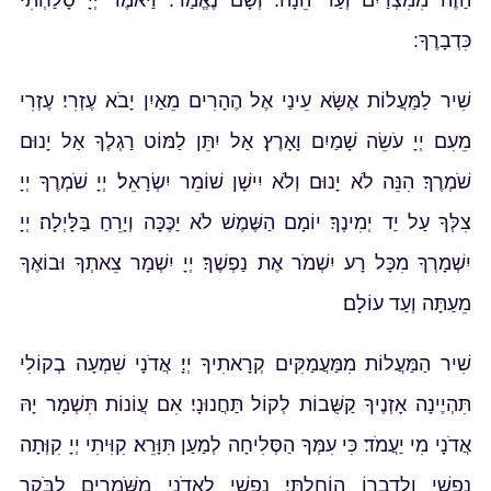
הַזֶּה מִמִּצְרַיִם וְעַד הֵנָּה: וְשָׁם נֶאֱמַר: וַיֹּאמֶר יְיָ סָלַחְתִּי
כִּדְבָרֶךָ:
שִׁיר לַמַּעֲלוֹת אֶשָּׂא עֵינַי אֶל הֶהָרִים מֵאַיִן יָבֹא עֶזְרִי׃ עֶזְרִי
מֵעִם יְיָ עֹשֵׂה שָׁמַיִם וָאָרֶץ׃ אַל יִתֵּן לַמּוֹט רַגְלֶךָ אַל יָנוּם
שֹׁמְרֶךָ׃ הִנֵּה לֹא יָנוּם וְלֹא יִישָׁן שׁוֹמֵר יִשְׂרָאֵל׃ יְיָ שֹׁמְרֶךָ יְיָ
צִלְּךָ עַל יַד יְמִינֶךָ׃ יוֹמָם הַשֶּׁמֶשׁ לֹא יַכֶּכָּה וְיָרֵחַ בַּלָּיְלָה׃ יְיָ
יִשְׁמָרְךָ מִכָּל רָע יִשְׁמֹר אֶת נַפְשֶׁךָ׃ יְיָ יִשְׁמָר צֵאתְךָ וּבוֹאֶךָ
מֵעַתָּה וְעַד עוֹלָם׃
שִׁיר הַמַּעֲלוֹת מִמַּעֲמַקִּים קְרָאתִיךָ יְיָ׃ אֲדֹנָי שִׁמְעָה בְקוֹלִי
תִּהְיֶינָה אָזְנֶיךָ קַשֻּׁבוֹת לְקוֹל תַּחֲנוּנָי׃ אִם עֲוֹנוֹת תִּשְׁמָר יָהּ
אֲדֹנָי מִי יַעֲמֹד׃ כִּי עִמְּךָ הַסְּלִיחָה לְמַעַן תִּוָּרֵא׃ קִוִּיתִי יְיָ קִוְּתָה
נַפְשִׁי וְלִדְבָרוֹ הוֹחָלְתִּי׃ נַפְשִׁי לַאדֹנָי מִשֹּׁמְרִים לַבֹּקֶר