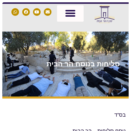
סליחות בנוסח הר הבית
בס"ד