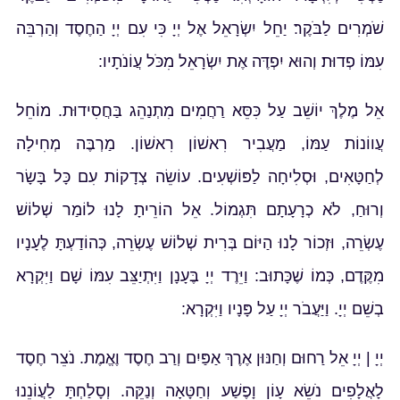
שֹׁמְרִים לַבֹּקֶר׃ יַחֵל יִשְׂרָאֵל אֶל יְיָ כִּי עִם יְיָ הַחֶסֶד וְהַרְבֵּה
עִמּוֹ פְדוּת׃ וְהוּא יִפְדֶּה אֶת יִשְׂרָאֵל מִכֹּל עֲוֹנֹתָיו:
אֵל מֶלֶךְ יוֹשֵׁב עַל כִּסֵּא רַחֲמִים מִתְנַהֵג בַּחֲסִידוּת. מוֹחֵל
עֲווֹנוֹת עַמּוֹ, מַעֲבִיר רִאשׁוֹן רִאשׁוֹן. מַרְבֶּה מְחִילָה
לְחַטָּאִים, וּסְלִיחָה לַפּוֹשְׁעִים. עוֹשֵׂה צְדָקוֹת עִם כָּל בָּשָׂר
וְרוּחַ, לֹא כְרָעָתָם תִּגְמוֹל. אֵל הוֹרֵיתָ לָנוּ לוֹמַר שְׁלוֹשׁ
עֶשְׂרֵה, וּזְכוֹר לָנוּ הַיּוֹם בְּרִית שְׁלוֹשׁ עֶשְׂרֵה, כְּהוֹדַעְתָּ לֶעָנָיו
מִקֶּדֶם, כְּמוֹ שֶׁכָּתוּב: וַיֵּרֶד יְיָ בֶּעָנָן וַיִּתְיַצֵּב עִמּוֹ שָׁם וַיִּקְרָא
בְשֵׁם יְיָ. וַיַּעֲבֹר יְיָ עַל פָּנָיו וַיִּקְרָא:
יְיָ | יְיָ אֵל רַחוּם וְחַנּוּן אֶרֶךְ אַפַּיִם וְרַב חֶסֶד וֶאֱמֶת. נֹצֵר חֶסֶד
לָאֲלָפִים נֹשֵׂא עָו‍ֹן וָפֶשַׁע וְחַטָּאָה וְנַקֵּה. וְסָלַחְתָּ לַעֲוֹנֵנוּ