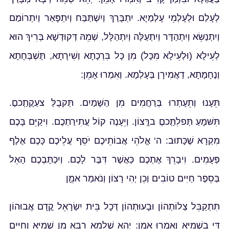
לְעָלַם וּלְעָלְמֵי עָלְמַיָא. יִתְבָּרַךְ וְיִשְׁתַּבַּח וְיִתְפָּאַר וְיִתְרוֹמַם
וְיִתְנַשֵּׂא וְיִתְהַדָּר וְיִתְעַלֶּה וְיִתְהַלָּל, שְׁמֵהּ דְּקוּדְשָׁא בְּרִיךְ הוּא
לְעֵילָא (וּלְעֵילָא מִכָּל) מִן כָּל בִּרְכָתָא וְשִׁירָתָא, תֻּשְׁבְּחָתָא
וְנֶחָמָתָא, דַאֲמִירָן בְּעָלְמָא. וְאִמְרוּ אָמֵן:
תֵּעָנוּ וְתֵעָתְרוּ בְּרַחֲמִים מִן הַשָּׁמַיִם. תְּקבֻלַּ צעַקֲתְַכםֶ.
תִּשּׁמָעַ תְּפלִתְַּכםֶ ברְָּצוֹן. וְיֵעָנֶה קוֹל עֲתִירַתְכֶם. וִיקַיֵּם בָּכֶם
מִקְרָא שֶׁכָּתוּב: ה‘ אֱלֹהֵי אֲבוֹתֵיכֶם יֹסֵף עֲלֵיכֶם כָּכֶם אֶלֶף
פְּעָמִים. וִיבָרֵךְ אֶתְכֶם כַּאֲשֶׁר דִּבֶּר לָכֶם. וְיִכְתָּבְכֶם הָאֵל
בְּסֵפֶר חַיִּים טוֹבִים וְכֵן יְהִי רָצוֹן וְנֹאמַר אמֵָן
תִּתְקַבֵּל צְלוֹתְהוֹן וּבָעוּתְהוֹן דְּכָל בֵּית יִשְׂרָאֵל קֳדָם אֲבוּהוֹן
דִּי בִשְׁמַיָּא וְאִמְרוּ אָמֵן: יְהֵא שְׁלָמָֽא רַבָּֽא מִן שְׁמַיָּֽא וְחַיִּים