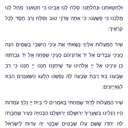
וּלְחַטָּאתֵנוּ וּנְחַלְתָּנוּ: סְלַח לָנוּ אָבִינוּ כִּי חָטָאנוּ: מְחַל לָנוּ
מַלְכֵּנוּ כִּי פָשָׁעְנוּ: כִּי אַתָּה אֲדֹנָי טוֹב וְסַלָּח וְרַב חֶסֶד לְכָל
קֹרְאֶיךָ:
שִׁיר הַמַּעֲלוֹת אֵלֶיךָ נָשָׂאתִי אֶת עֵינַי הַיֹּשְׁבִי בַּשָּׁמָיִם׃ הִנֵּה
כְעֵינֵי עֲבָדִים אֶל יַד אֲדוֹנֵיהֶם כְּעֵינֵי שִׁפְחָה אֶל יַד גְּבִרְתָּהּ
כֵּן עֵינֵינוּ אֶל יְיָ אֱלֹהֵינוּ עַד שֶׁיְּחָנֵּנוּ׃ חָנֵּנוּ יְיָ חָנֵּנוּ כִּי רַב
שָׂבַעְנוּ בוּז׃ רַבַּת שָׂבְעָה לָּהּ נַפְשֵׁנוּ הַלַּעַג הַשַּׁאֲנַנִּים הַבּוּז
לִגְאֵיְיָוֹנִים:
שִׁיר הַמַּעֲלוֹת לְדָוִד שָׂמַחְתִּי בְּאֹמְרִים לִי בֵּית יְיָ נֵלֵךְ׃ עֹמְדוֹת
הָיוּ רַגְלֵינוּ בִּשְׁעָרַיִךְ יְרוּשָׁלָ͏ִם׃ יְרוּשָׁלַ͏ִם הַבְּנוּיָה כְּעִיר שֶׁחֻבְּרָה
לָּהּ יַחְדָּו׃ שֶׁשָּׁם עָלוּ שְׁבָטִים שִׁבְטֵי יָהּ עֵדוּת לְיִשְׂרָאֵל