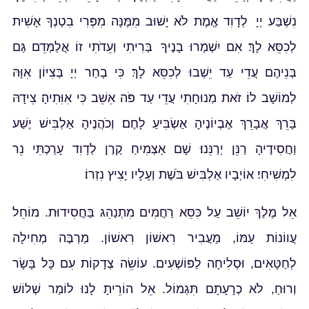
נִשְׁבַּע יְיָ לְדָוִד אֱמֶת לֹא יָשׁוּב מִמֶּנָּה מִפְּרִי בִטְנְךָ אָשִׁית
לְכִסֵּא לָךְ׃ אִם יִשְׁמְרוּ בָנֶיךָ בְּרִיתִי וְעֵדֹתִי זוֹ אֲלַמְּדֵם גַּם
בְּנֵיהֶם עֲדֵי עַד יֵשְׁבוּ לְכִסֵּא לָךְ׃ כִּי בָחַר יְיָ בְּצִיּוֹן אִוָּהּ
לְמוֹשָׁב לוֹ׃ זֹאת מְנוּחָתִי עֲדֵי עַד פֹּה אֵשֵׁב כִּי אִוִּתִיהָ׃ צֵידָהּ
בָּרֵךְ אֲבָרֵךְ אֶבְיוֹנֶיהָ אַשְׂבִּיעַ לָחֶם׃ וְכֹהֲנֶיהָ אַלְבִּישׁ יֶשַׁע
וַחֲסִידֶיהָ רַנֵּן יְרַנֵּנוּ׃ שָׁם אַצְמִיחַ קֶרֶן לְדָוִד עָרַכְתִּי נֵר
לִמְשִׁיחִי׃ אוֹיְבָיו אַלְבִּישׁ בֹּשֶׁת וְעָלָיו יָצִיץ נִזְרוֹ׃
אֵל מֶלֶךְ יוֹשֵׁב עַל כִּסֵּא רַחֲמִים מִתְנַהֵג בַּחֲסִידוּת. מוֹחֵל
עֲווֹנוֹת עַמּוֹ, מַעֲבִיר רִאשׁוֹן רִאשׁוֹן. מַרְבֶּה מְחִילָה
לְחַטָּאִים, וּסְלִיחָה לַפּוֹשְׁעִים. עוֹשֵׂה צְדָקוֹת עִם כָּל בָּשָׂר
וְרוּחַ, לֹא כְרָעָתָם תִּגְמוֹל. אֵל הוֹרֵיתָ לָנוּ לוֹמַר שְׁלוֹשׁ