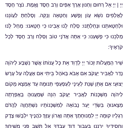
יְיָ | יְיָ אֵל רַחוּם וְחַנּוּן אֶרֶךְ אַפַּיִם וְרַב חֶסֶד וֶאֱמֶת. נֹצֵר חֶסֶד
לָאֲלָפִים נֹשֵׂא עָו‍ֹן וָפֶשַׁע וְחַטָּאָה וְנַקֵּה. וְסָלַחְתָּ לַעֲוֹנֵנוּ
וּלְחַטָּאתֵנוּ וּנְחַלְתָּנוּ: סְלַח לָנוּ אָבִינוּ כִּי חָטָאנוּ: מְחַל לָנוּ
מַלְכֵּנוּ כִּי פָשָׁעְנוּ: כִּי אַתָּה אֲדֹנָי טוֹב וְסַלָּח וְרַב חֶסֶד לְכָל
קֹרְאֶיךָ:
שִׁיר הַמַּעֲלוֹת זְכוֹר יְיָ לְדָוִד אֵת כָּל עֻנּוֹתוֹ׃ אֲשֶׁר נִשְׁבַּע לַיהֹוָה
נָדַר לַאֲבִיר יַעֲקֹב׃ אִם אָבֹא בְּאֹהֶל בֵּיתִי אִם אֶעֱלֶה עַל עֶרֶשׂ
יְצוּעָי׃ אִם אֶתֵּן שְׁנַת לְעֵינָי לְעַפְעַפַּי תְּנוּמָה׃ עַד אֶמְצָא מָקוֹם
לַיהֹוָה מִשְׁכָּנוֹת לַאֲבִיר יַעֲקֹב׃ הִנֵּה שְׁמַעֲנוּהָ בְאֶפְרָתָה
מְצָאנוּהָ בִּשְׂדֵי יָעַר׃ נָבוֹאָה לְמִשְׁכְּנוֹתָיו נִשְׁתַּחֲוֶה לַהֲדֹם
רַגְלָיו׃ קוּמָה יְיָ לִמְנוּחָתֶךָ אַתָּה וַאֲרוֹן עֻזֶּךָ׃ כֹּהֲנֶיךָ יִלְבְּשׁוּ צֶדֶק
וַחֲסִידֶיךָ יְרַנֵּנוּ׃ בַּעֲבוּר דָּוִד עַבְדֶּךָ אַל תָּשֵׁב פְּנֵי מְשִׁיחֶךָ׃