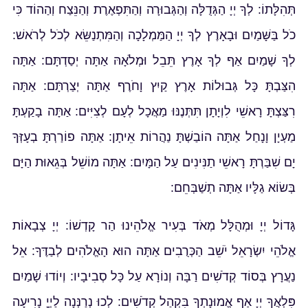
תְּהִלָּתוֹ: לְךָ יְיָ הַגְּדֻלָּה וְהַגְּבוּרָה וְהַתִּפְאֶרֶת וְהַנֵּצַח וְהַהוֹד כִּי
כֹל בַּשָּׁמַיִם וּבָאָרֶץ לְךָ יְיָ הַמַּמְלָכָה וְהַמִּתְנַשֵּׂא לְכֹל לְרֹאשׁ:
לְךָ שָׁמַיִם אַף לְךָ אָרֶץ תֵּבֵל וּמְלֹאָהּ אַתָּה יְסַדְתָּם: אַתָּה
הִצַּבְתָּ כָּל גְּבוּלוֹת אָרֶץ קַיִץ וָחֹרֶף אַתָּה יְצַרְתָּם: אַתָּה
רִצַּצְתָּ רָאשֵׁי לִוְיָתָן תִּתְּנֶנּוּ מַאֲכָל לְעָם לְצִיִּים: אַתָּה בָקַעְתָּ
מַעְיָן וָנָחַל אַתָּה הוֹבַשְׁתָּ נַהֲרוֹת אֵיתָן: אַתָּה פוֹרַרְתָּ בְעָזְּךָ
יָם שִׁבַּרְתָּ רָאשֵׁי תַנִּינִים עַל הַמָּיִם: אַתָּה מוֹשֵׁל בְּגֵאוּת הַיָּם
בְּשׂוֹא גַלָּיו אַתָּה תְשַׁבְּחֵם:
גָּדוֹל יְיָ וּמְהֻלָּל מְאֹד בְּעִיר אֱלֹהֵינוּ הַר קָדְשׁוֹ: יְיָ צְבָאוֹת
אֱלֹהֵי יִשְׂרָאֵל יֹשֵׁב הַכְּרֻבִים אַתָּה הוּא הָאֱלֹהִים לְבַדֶּךָ: אֵל
נַעֲרָץ בְּסוֹד קְדֹשִׁים רַבָּה וְנוֹרָא עַל כָּל סְבִיבָיו: וְיוֹדוּ שָׁמַיִם
פִּלְאֲךָ יְיָ אַף אֱמוּנָתְךָ בִּקְהַל קְדֹשִׁים: לְכוּ נְרַנְּנָה לַיְיָָ נָרִיעָה