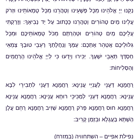
נַקֵּנוּ יְיָ אֱלֹהֵינוּ מִכָּל פְּשָׁעֵינוּ וְטַהֲרֵנוּ מִכָּל טֻמְאוֹתֵינוּ וּזְרֹק
עֲלֵינוּ מַיִם טָהוֹרִים וְטַהֲרֵנוּ כַּכָּתוּב עַל יַד נְבִיאֶךָ: וְזָרַקְתִּי
עֲלֵיכֶם מַיִם טְהוֹרִים וּטְהַרְתֶּם מִכֹּל טֻמְאוֹתֵיכֶם וּמִכָּל
גִּלּוּלֵיכֶם אֲטַהֵר אֶתְכֶם: עַמְּךָ וְנַחֲלָתְךָ רְעֵבֵי טוּבְךָ צְמֵאֵי
חַסְדֶּךָ תְּאֵבֵי יִשְׁעֶךָ. יַכִּירוּ וְיֵדְעוּ כִּי לַיְיָ אֱלֹהֵינוּ הָרַחֲמִים
וְהַסְּלִיחוֹת:
רַחֲמָנָא דְּעָנֵי לַעֲנִיֵּי עֲנֵינָא: רַחֲמָנָא דְעָנֵי לִתְבִירֵי לִבָּא
עֲנֵינָא: רַחֲמָנָא דְּעָנֵי לְמַכִּיכֵי רוּחָא עֲנֵינָא: רַחֲמָנָא עֲנֵינָא
רַחֲמָנָא חוּס רַחֲמָנָא פְּרֹק רַחֲמָנָא שְׁזִיב רַחֲמָנָא רַחֵם עֲלָן
הַשְׁתָּא בַּעֲגָלָא וּבִזְמַן קָרִיב:
נפילת אפיים – השתחוויה (במזרח)