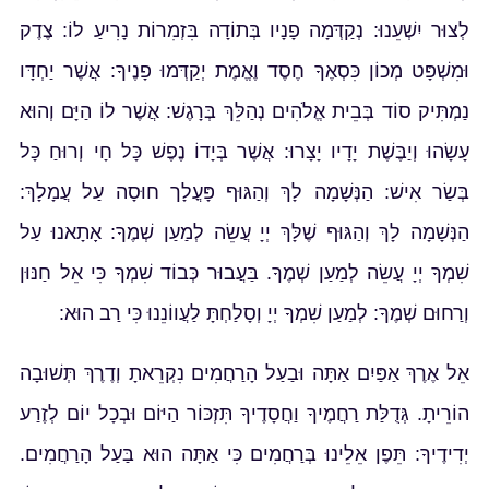
לְצוּר יִשְׁעֵנוּ: נְקַדְּמָה פָנָיו בְּתוֹדָה בִּזְמִרוֹת נָרִיעַ לוֹ: צֶדֶק
וּמִשְׁפָּט מְכוֹן כִּסְאֶךָ חֶסֶד וֶאֱמֶת יְקַדְּמוּ פָנֶיךָ: אֲשֶׁר יַחְדָּו
נַמְתִּיק סוֹד בְּבֵית אֱלֹהִים נְהַלֵּךְ בְּרָגֶשׁ: אֲשֶׁר לוֹ הַיָּם וְהוּא
עָשָׂהוּ וְיַבֶּשֶׁת יָדָיו יָצָרוּ: אֲשֶׁר בְּיָדוֹ נֶפֶשׁ כָּל חָי וְרוּחַ כָּל
בְּשַׂר אִישׁ: הַנְּשָׁמָה לָךְ וְהַגּוּף פָּעֳלָך חוּסָה עַל עֲמָלָךְ:
הַנְּשָׁמָה לָךְ וְהַגּוּף שֶׁלָּךְ יְיָ עֲשֵׂה לְמַעַן שְׁמֶךָ: אָתָאנוּ עַל
שִׁמְךָ יְיָ עֲשֵׂה לְמַעַן שְׁמֶךָ. בַּעֲבוּר כְּבוֹד שִׁמְךָ כִּי אֵל חַנּוּן
וְרַחוּם שְׁמֶךָ: לְמַעַן שִׁמְךָ יְיָ וְסָלַחְתָּ לַעֲווֹנֵנוּ כִּי רַב הוּא:
אֵל אֶרֶךְ אַפַּיִם אַתָּה וּבַעַל הָרַחֲמִים נִקְרֵאתָ וְדֶרֶךְ תְּשׁוּבָה
הוֹרֵיתָ. גְּדֻלַּת רַחֲמֶיךָ וַחֲסָדֶיךָ תִּזְכּוֹר הַיּוֹם וּבְכָל יוֹם לְזֶרַע
יְדִידֶיךָ: תֵּפֶן אֵלֵינוּ בְּרַחֲמִים כִּי אַתָּה הוּא בַּעַל הָרַחֲמִים.