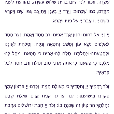
עֶשְׂרֵה, וּזְכוֹר לָנוּ הַיּוֹם בְּרִית שְׁלוֹשׁ עֶשְׂרֵה, כְּהוֹדַעְתָּ לֶעָנָיו
מִקֶּדֶם, כְּמוֹ שֶׁכָּתוּב: וַיֵּרֶד יְיָ בֶּעָנָן וַיִּתְיַצֵּב עִמּוֹ שָׁם וַיִּקְרָא
בְשֵׁם יְיָ. וַיַּעֲבֹר יְיָ עַל פָּנָיו וַיִּקְרָא:
יְיָ | יְיָ אֵל רַחוּם וְחַנּוּן אֶרֶךְ אַפַּיִם וְרַב חֶסֶד וֶאֱמֶת. נֹצֵר חֶסֶד
לָאֲלָפִים נֹשֵׂא עָו‍ֹן וָפֶשַׁע וְחַטָּאָה וְנַקֵּה. וְסָלַחְתָּ לַעֲוֹנֵנוּ
וּלְחַטָּאתֵנוּ וּנְחַלְתָּנוּ: סְלַח לָנוּ אָבִינוּ כִּי חָטָאנוּ: מְחַל לָנוּ
מַלְכֵּנוּ כִּי פָשָׁעְנוּ: כִּי אַתָּה אֲדֹנָי טוֹב וְסַלָּח וְרַב חֶסֶד לְכָל
קֹרְאֶיךָ:
זְכֹר רַחֲמֶיךָ יְיָ וַחֲסָדֶיךָ כִּי מֵעוֹלָם הֵמָּה: זָכְרֵנוּ יְיָ בִּרְצוֹן עַמֶּךָ
פָּקְדֵנוּ בִּישׁוּעָתֶךָ: זְכֹר עֲדָתְךָ קָנִיתָ קֶּדֶם גָּאַלְתָּ שֵׁבֶט
נַחֲלָתֶךָ הַר צִיּוֹן זֶה שָׁכַנְתָּ בּוֹ: זְכֹר יְיָ חִבַּת יְרוּשָׁלַיִם אַהֲבַת