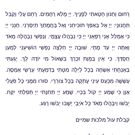
רַחוּם וְחַנּוּן חָטָאתִי לְפָנֶיךָ. יְיָ מָלֵא רַחֲמִים. רַחֵם עָלַי וְקַבֵּל
תַּחֲנוּנָי: יְיָ אַל בְּאַפְּךָ תוֹכִיחֵנִי וְאַל בַּחֲמָתְךָ תְיַסְּרֵנִי. חָנֵּנִי יְיָ
כִּי אֻמְלַל אָנִי רְפָאֵנִי יְיָ כִּי נִבְהֲלוּ עֲצָמָי. וְנַפְשִׁי נִבְהֲלָה מְאֹד
וְאַתָּה יְיָ עַד מָתָי. שׁוּבָה יְיָ חַלְּצָה נַפְשִׁי הוֹשִׁיעֵנִי לְמַעַן
חַסְדֶּךָ. כִּי אֵין בַּמָּוֶת זִכְרֶךָ בִּשְׁאוֹל מִי יוֹדֶה לָּךְ. יָגַעְתִּי
בְּאַנְחָתִי אַשְׂחֶה בְכָל לַיְלָה מִטָּתִי בְּדִמְעָתִי עַרְשִׂי אַמְסֶה.
עָשְׁשָׁה מִכַּעַס עֵינִי עָתְקָה בְּכָל צוֹרְרָי. סוּרוּ מִמֶּנִּי כָּל פֹּעֲלֵי
אָוֶן כִּי שָׁמַע יְיָ קוֹל בִּכְיִי. שָׁמַע יְיָ תְּחִנָּתִי יְיָ תְּפִלָּתִי יִקָּח.
יֵבֹשׁוּ וְיִבָּהֲלוּ מְאֹד כָּל אֹיְבָי יָשֻׁבוּ יֵבֹשׁוּ רָגַע.
קבלת עול מלכות שמיים