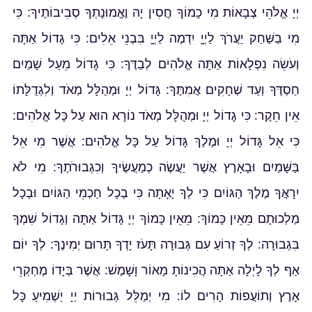
יְיָ אֱלֹהֵי צְבָאוֹת מִי כָמוֹךָ חֲסִין יָהּ וֶאֱמוּנָתְךָ סְבִיבוֹתֶיךָ: כִּי
מִי בַשַּׁחַק יַעֲרֹךְ לַיְיָָ יִדְמֶה לַיְיָָ בִּבְנֵי אֵלִים: כִּי גָדוֹל אַתָּה
וְעֹשֵׂה נִפְלָאוֹת אַתָּה אֱלֹהִים לְבַדֶּךָ: כִּי גָדוֹל מֵעַל שָׁמַיִם
חַסְדֶּךָ וְעַד שְׁחָקִים אֲמִתֶּךָ: גָּדוֹל יְיָ וּמְהֻלָּל מְאֹד וְלִגְדֻלָּתוֹ
אֵין חֵקֶר: כִּי גָדוֹל יְיָ וּמְהֻלָּל מְאֹד נוֹרָא הוּא עַל כָּל אֱלֹהִים:
כִּי אֵל גָּדוֹל יְיָ וּמֶלֶךְ גָּדוֹל עַל כָּל אֱלֹהִים: אֲשֶׁר מִי אֵל
בַּשָּׁמַיִם וּבָאָרֶץ אֲשֶׁר יַעֲשֶׂה כְמַעֲשֶׂיךָ וְכִגְבוּרֹתֶךָ: מִי לֹא
יִרָאֲךָ מֶלֶךְ הַגּוֹיִם כִּי לְךָ יָאָתָה כִּי בְכָל חַכְמֵי הַגּוֹיִם וּבְכָל
מַלְכוּתָם מֵאֵין כָּמוֹךָ: מֵאֵין כָּמוֹךָ יְיָ גָּדוֹל אַתָּה וְגָדוֹל שִׁמְךָ
בִּגְבוּרָה: לְךָ זְרוֹעַ עִם גְּבוּרָה תָּעֹז יָדְךָ תָּרוּם יְמִינֶךָ: לְךָ יוֹם
אַף לְךָ לָיְלָה אַתָּה הֲכִינוֹתָ מָאוֹר וָשָׁמֶשׁ: אֲשֶׁר בְּיָדוֹ מֶחְקְרֵי
אָרֶץ וְתוֹעֲפוֹת הָרִים לוֹ: מִי יְמַלֵּל גְּבוּרוֹת יְיָ יַשְׁמִיעַ כָּל