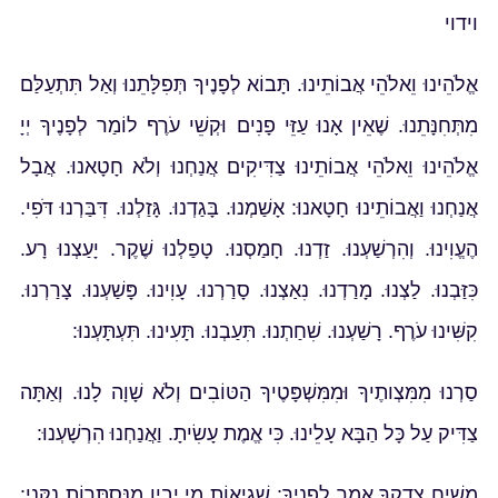
וידוי
אֱלֹהֵינוּ וֵאלֹהֵי אֲבוֹתֵינוּ. תָּבוֹא לְפָנֶיךָ תְּפִלָּתֵנוּ וְאַל תִּתְעַלַּם
מִתְּחִנָּתֵנוּ. שֶׁאֵין אָנוּ עַזֵּי פָנִים וּקְשֵׁי עֹרֶף לוֹמַר לְפָנֶיךָ יְיָ
אֱלֹהֵינוּ וֵאלֹהֵי אֲבוֹתֵינוּ צַדִּיקִים אֲנַחְנוּ וְלֹא חָטָאנוּ. אֲבָל
אֲנַחְנוּ וַאֲבוֹתֵינוּ חָטָאנוּ: אָשַׁמְנוּ. בָּגַדְנוּ. גָּזַלְנוּ. דִּבַּרְנוּ דֹּפִי.
הֶעֱוִינוּ. וְהִרְשַׁעְנוּ. זַדְנוּ. חָמַסְנוּ. טָפַלְנוּ שֶׁקֶר. יָעַצְנוּ רָע.
כִּזַּבְנוּ. לַצְנוּ. מָרַדְנוּ. נִאַצְנוּ. סָרַרְנוּ. עָוִינוּ. פָּשַׁעְנוּ. צָרַרְנוּ.
קִשִּׁינוּ עֹרֶף. רָשַׁעְנוּ. שִׁחַתְנוּ. תִּעַבְנוּ. תָּעִינוּ. תִּעְתָּעְנוּ:
סַרְנוּ מִמִּצְותֶיךָ וּמִמִּשְׁפָּטֶיךָ הַטּוֹבִים וְלֹא שָׁוָה לָנוּ. וְאַתָּה
צַדִּיק עַל כָּל הַבָּא עָלֵינוּ. כִּי אֱמֶת עָשִׂיתָ. וַאֲנַחְנוּ הִרְשָׁעְנוּ:
מְשִׁיחַ צִדְקְךָ אָמַר לְפָנֶיךָ: שְׁגִיאוֹת מִי יָבִין מִנִּסְתָּרוֹת נַקֵּנִי: