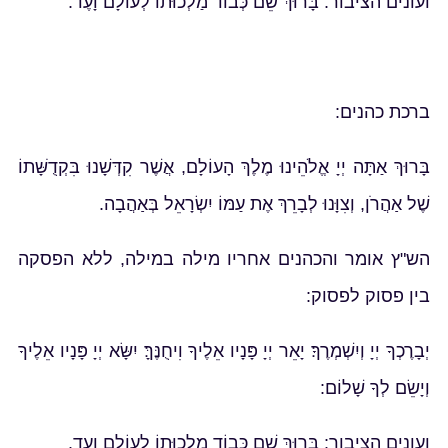
ועונים הציבור: בָּרוּךְ שֵׁם כְּבוֹד מַלְכוּתוֹ לְעוֹלָם וָעֶד.
ברכת כהנים:
בָּרוּךְ אַתָּה יְיָ אֱלֹהֵינוּ מֶלֶךְ הָעוֹלָם, אֲשֶׁר קִדְּשָׁנוּ בִּקְדֻשָּׁתוֹ
שֶׁל אַהֲרֹן, וְצִוָּנוּ לְבָרֵךְ אֶת עַמּוֹ יִשְׂרָאֵל בְּאַהֲבָה.
הש"ץ אומר והכהנים אחריו מילה במילה, ללא הפסקה
בין פסוק לפסוק:
יְבָרֶכְךָ יְיָ וְיִשְׁמְרֶךָ׃ יָאֵר יְיָ פָּנָיו אֵלֶיךָ וִיחֻנֶּךָּ׃ יִשָּׂא יְיָ פָּנָיו אֵלֶיךָ
וְיָשֵׂם לְךָ שָׁלוֹם:
ועונים הציבור: בָּרוּךְ שֵׁם כְּבוֹד מַלְכוּתוֹ לְעוֹלָם וָעֶד.