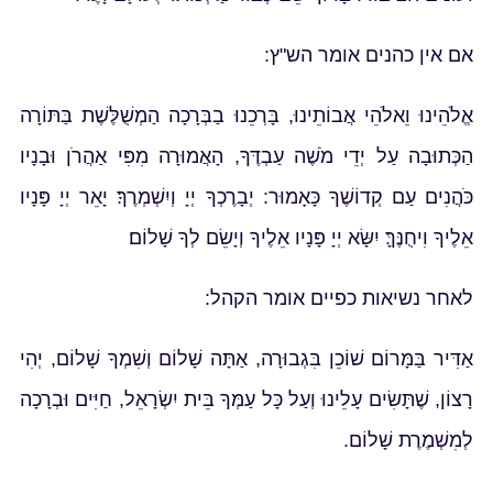
אם אין כהנים אומר הש"ץ:
אֱלֹהֵינוּ וֵאלֹהֵי אֲבוֹתֵינוּ, בָּרְכֵנוּ בַבְּרָכָה הַמְשֻׁלֶּשֶׁת בַּתּוֹרָה
הַכְּתוּבָה עַל יְדֵי מֹשֶׁה עַבְדֶּךָ, הָאֲמוּרָה מִפִּי אַהֲרֹן וּבָנָיו
כֹּהֲנִים עַם קְדוֹשֶׁךָ כָּאָמוּר: יְבָרֶכְךָ יְיָ וְיִשְׁמְרֶךָ׃ יָאֵר יְיָ פָּנָיו
אֵלֶיךָ וִיחֻנֶּךָּ׃ יִשָּׂא יְיָ פָּנָיו אֵלֶיךָ וְיָשֵׂם לְךָ שָׁלוֹם׃
לאחר נשיאות כפיים אומר הקהל:
אַדִּיר בַּמָּרוֹם שׁוֹכֵן בִּגְבוּרָה, אַתָּה שָׁלוֹם וְשִׁמְךָ שָׁלוֹם, יְהִי
רָצוֹן, שֶׁתָּשִׂים עָלֵינוּ וְעַל כָּל עַמְּךָ בֵּית יִשְׂרָאֵל, חַיִּים וּבְרָכָה
לְמִשְׁמֶרֶת שָׁלוֹם.