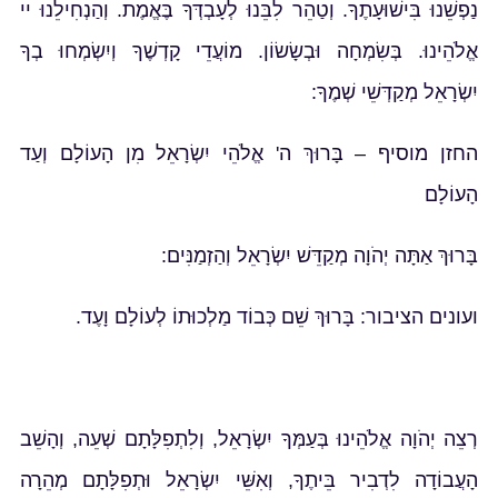
נַפְשֵׁנוּ בִּישׁוּעָתֶךָ. וְטַהֵר לִבֵּנוּ לְעָבְדְּךָ בֶּאֱמֶת. וְהַנְחִילֵנוּ יי
אֱלֹהֵינוּ. בְּשִׂמְחָה וּבְשָׂשׂוֹן. מוֹעֲדֵי קָדְשֶׁךָ וְיִשְׂמְחוּ בְךָ
יִשְׂרָאֵל מְקַדְּשֵׁי שְׁמֶךָ:
החזן מוסיף – בָּרוּךְ ה' אֱלֹהֵי יִשְׂרָאֵל מִן הָעוֹלָם וְעַד
הָעוֹלָם
בָּרוּךְ אַתָּה יְהֹוָה מְקַדֵּשׁ יִשְׂרָאֵל וְהַזְמַנִּים:
ועונים הציבור: בָּרוּךְ שֵׁם כְּבוֹד מַלְכוּתוֹ לְעוֹלָם וָעֶד.
רְצֵה יְהֹוָה אֱלֹהֵינוּ בְּעַמְּךָ יִשְׂרָאֵל, וְלִתְפִלָּתָם שְׁעֵה, וְהָשֵׁב
הָעֲבוֹדָה לִדְבִיר בֵּיתֶךָ, וְאִשֵּׁי יִשְׂרָאֵל וּתְפִלָּתָם מְהֵרָה