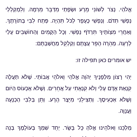
אֱלֹהַי. נְצֹר לְשׁוֹנִי מֵרָע וּשְׂפָתַי מִדַּבֵּר מִרְמָה. וְלִמְקַלְלַי
נַפְשִׁי תִדֹּם. וְנַפְשִׁי כֶּעָפָר לַכֹּל תִּהְיֶה. פְּתַח לִבִּי בְּתוֹרָתֶךָ.
וְאַחֲרֵי מִצְוֹתֶיךָ תִּרְדֹּף נַפְשִׁי. וְכָל הַקָּמִים וְהַחוֹשְׁבִים עָלַי
לְרָעָה. מְהֵרָה הָפֵר עֲצָתָם וְקַלְקֵל מַחֲשַׁבְתָּם:
יש אומרים כאן תפילה זו:
יְהִי רָצוֹן מִלְּפָנֶיךָ יְהֹוָה אֱלֹהַי וֵאלֹהֵי אֲבוֹתַי. שֶׁלֹּא תַעֲלֶה
קִנְאַת אָדָם עָלַי וְלֹא קִנְאָתִי עַל אֲחֵרִים. וְשֶׁלֹּא אֶכְעוֹס הַיֹּום
וְשֶׁלֹּא אַכְעִיסֶךָ. וְתַצִּילֵנִי מִיֵּצֶר הָרָע. וְתֵן בְּלִבִּי הַכְנָעָה
וַעֲנָוָה.
מַלְכֵּנוּ וֵאלֹהֵינוּ אֱלֹהַּ כָּל בָּשָׂר. יַחֵד שִׁמְךָ בְּעוֹלָמֶךָ בְּנֵה