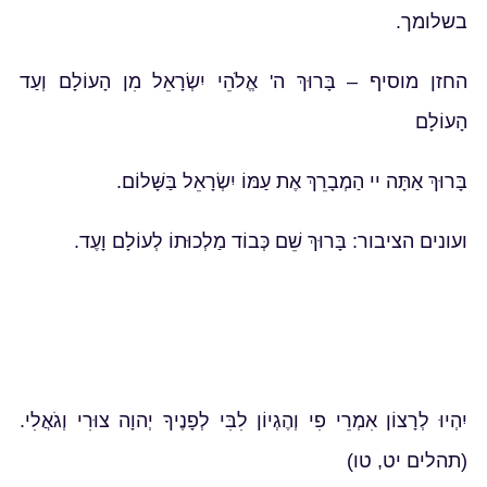
בשלומך.
החזן מוסיף – בָּרוּךְ ה' אֱלֹהֵי יִשְׂרָאֵל מִן הָעוֹלָם וְעַד
הָעוֹלָם
בָּרוּךְ אַתָּה יי הַמְבָרֵךְ אֶת עַמּוֹ יִשְׂרָאֵל בַּשָּׁלוֹם.
ועונים הציבור: בָּרוּךְ שֵׁם כְּבוֹד מַלְכוּתוֹ לְעוֹלָם וָעֶד.
יִהְיוּ לְרָצוֹן אִמְרֵי פִי וְהֶגְיוֹן לִבִּי לְפָנֶיךָ יְהוָה צוּרִי וְגֹאֲלִי.
(תהלים יט, טו)