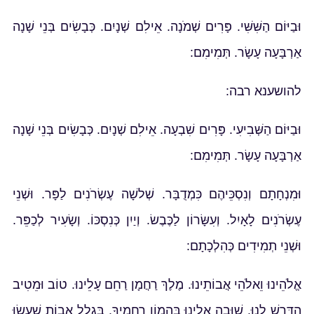
וּבַיּוֹם הַשִּׁשִּׁי. פָּרִים שְׁמֹנָה. אֵילִם שְׁנָיִם. כְּבָשִׂים בְּנֵי שָׁנָה
אַרְבָּעָה עָשָׂר. תְּמִימִם:
להושענא רבה:
וּבַיּוֹם הַשְּׁבִיעִי. פָּרִים שִׁבְעָה. אֵילִם שְׁנָיִם. כְּבָשִׂים בְּנֵי שָׁנָה
אַרְבָּעָה עָשָׂר. תְּמִימִם:
וּמִנְחָתָם וְנִסְכֵּיהֶם כִּמְדֻבָּר. שְׁלשָׁה עֶשְׂרֹנִים לַפָּר. וּשְׁנֵי
עֶשְׂרֹנִים לָאָיִל. וְעִשָּׂרוֹן לַכֶּבֶשׂ. וְיַיִן כְּנִסְכּוֹ. וְשָׂעִיר לְכַפֵּר.
וּשְׁנֵי תְמִידִים כְּהִלְכָתָם:
אֱלֹהֵינוּ וֵאלֹהֵי אֲבוֹתֵינוּ. מֶלֶךְ רַחֲמָן רַחֵם עָלֵינוּ. טוֹב וּמֵטִיב
הִדָּרֶשׁ לָנוּ. שׁוּבָה אֵלֵינוּ בַּהֲמוֹן רַחֲמֶיךָ. בִּגְלַל אָבוֹת שֶׁעָשׂוּ