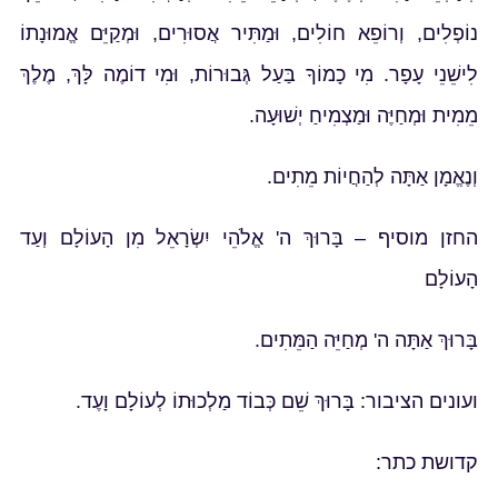
נוֹפְלִים, וְרוֹפֵא חוֹלִים, וּמַתִּיר אֲסוּרִים, וּמְקַיֵּם אֱמוּנָתוֹ
לִישֵׁנֵי עָפָר. מִי כָמוֹךָ בַּעַל גְּבוּרוֹת, וּמִי דוֹמֶה לָּךְ, מֶלֶךְ
מֵמִית וּמְחַיֶּה וּמַצְמִיחַ יְשׁוּעָה.
וְנֶאֱמָן אַתָּה לְהַחֲיוֹת מֵתִים.
החזן מוסיף – בָּרוּךְ ה' אֱלֹהֵי יִשְׂרָאֵל מִן הָעוֹלָם וְעַד
הָעוֹלָם
בָּרוּךְ אַתָּה ה' מְחַיֵּה הַמֵּתִים.
ועונים הציבור: בָּרוּךְ שֵׁם כְּבוֹד מַלְכוּתוֹ לְעוֹלָם וָעֶד.
קדושת כתר: