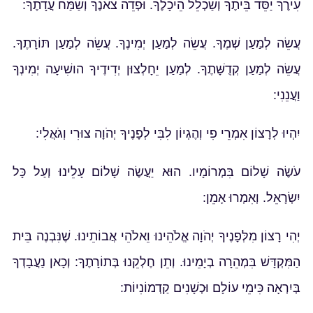
עִירֶךָ יַסֵּד בֵּיתֶךָ וְשַׁכְלֵל הֵיכָלֶךָ. וּפְדֵה צֹאנֶךָ וְשַׂמַּח עֲדָתֶךָ:
עֲשֵׂה לְמַעַן שְׁמֶךָ. עֲשֵׂה לְמַעַן יְמִינֶךָ. עֲשֵׂה לְמַעַן תּוֹרָתֶךָ.
עֲשֵׂה לְמַעַן קְדֻשָּׁתֶךָ. לְמַעַן יֵחָלְצוּן יְדִידֶיךָ הושִׁיעָה יְמִינְךָ
וַעֲנֵנִי:
יִהְיוּ לְרָצוֹן אִמְרֵי פִי וְהֶגְיוֹן לִבִּי לְפָנֶיךָ יְהֹוָה צוּרִי וְגֹאֲלִי:
עֹשֶׂה שָׁלוֹם בִּמְרוֹמָיו. הוּא יַעֲשֶׂה שָׁלוֹם עָלֵינוּ וְעַל כָּל
יִשְׂרָאֵל. וְאִמְרוּ אָמֵן:
יְהִי רָצוֹן מִלְּפָנֶיךָ יְהֹוָה אֱלֹהֵינוּ וֵאלֹהֵי אֲבוֹתֵינוּ. שֶׁנִּבְנֶה בֵּית
הַמִּקְדָּשׁ בִּמְהֵרָה בְיָמֵינוּ. וְתֵן חֶלְקֵנוּ בְּתוֹרָתֶךָ: וְכָאן נַעֲבָדְךָ
בְּיִרְאָה כִּימֵי עוֹלָם וּכְשָׁנִים קַדְמוֹנִיוֹת: