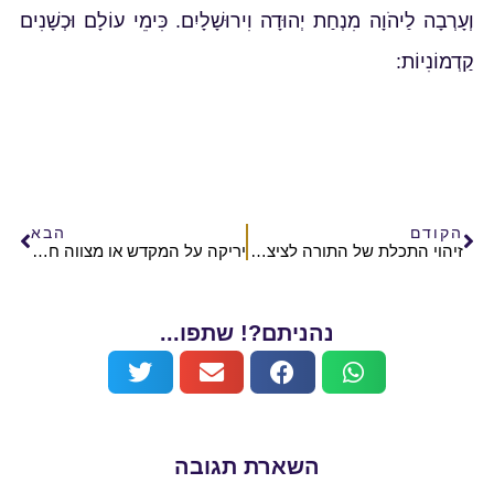
וְעָרְבָה לַיהֹוָה מִנְחַת יְהוּדָה וִירוּשָׁלָיִם. כִּימֵי עוֹלָם וּכְשָׁנִים
קַדְמוֹנִיוֹת:
הקודם
הבא
זיהוי התכלת של התורה לציצית ובגדי כהונה
יריקה על המקדש או מצווה חשובה?
נהניתם?! שתפו...
השארת תגובה