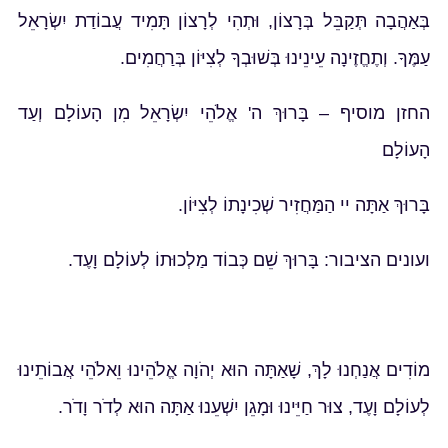
בְּאַהֲבָה תְּקַבֵּל בְּרָצוֹן, וּתְהִי לְרָצוֹן תָּמִיד עֲבוֹדַת יִשְׂרָאֵל
עַמֶּךָ. וְתֶחֱזֶינָה עֵינֵינוּ בְּשׁוּבְךָ לְצִיּוֹן בְּרַחֲמִים.
החזן מוסיף – בָּרוּךְ ה' אֱלֹהֵי יִשְׂרָאֵל מִן הָעוֹלָם וְעַד
הָעוֹלָם
בָּרוּךְ אַתָּה יי הַמַּחֲזִיר שְׁכִינָתוֹ לְצִיּוֹן.
ועונים הציבור: בָּרוּךְ שֵׁם כְּבוֹד מַלְכוּתוֹ לְעוֹלָם וָעֶד.
מוֹדִים אֲנַחְנוּ לָךְ, שָׁאַתָּה הוּא יְהֹוָה אֱלֹהֵינוּ וֵאלֹהֵי אֲבוֹתֵינוּ
לְעוֹלָם וָעֶד, צוּר חַיֵּינוּ וּמָגֵן יִשְׁעֵנוּ אַתָּה הוּא לְדֹר וָדֹר.