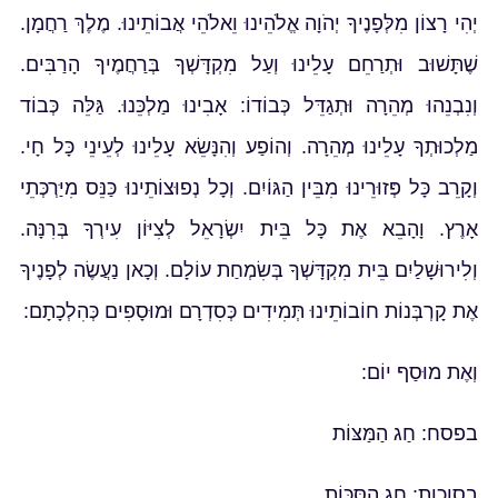
יְהִי רָצוֹן מִלְּפָנֶיךָ יְהֹוָה אֱלֹהֵינוּ וֵאלֹהֵי אֲבוֹתֵינוּ. מֶלֶךְ רַחֲמָן.
שֶׁתָּשׁוּב וּתְרַחֵם עָלֵינוּ וְעַל מִקְדָּשְׁךָ בְּרַחֲמֶיךָ הָרַבִּים.
וְנִבְנֵהוּ מְהֵרָה וּתְגַדֵּל כְּבוֹדוֹ: אָבִינוּ מַלְכֵּנוּ. גַּלֵּה כְּבוֹד
מַלְכוּתְךָ עָלֵינוּ מְהֵרָה. וְהוֹפַע וְהִנָּשֵׂא עָלֵינוּ לְעֵינֵי כָּל חָי.
וְקָרֵב כָּל פְּזוּרֵינוּ מִבֵּין הַגּוֹיִם. וְכָל נְפוּצוֹתֵינוּ כַּנֵּס מִיַּרְכְּתֵי
אָרֶץ. וָהָבֵא אֶת כָּל בֵּית יִשְׂרָאֵל לְצִיּוֹן עִירְךָ בְּרִנָּה.
וְלִירוּשָׁלַיִם בֵּית מִקְדָּשְׁךָ בְּשִׂמְחַת עוֹלָם. וְכָאן נַעֲשֶׂה לְפָנֶיךָ
אֶת קָרְבְּנוֹת חוֹבוֹתֵינוּ תְּמִידִים כְּסִדְרָם וּמוּסָפִים כְּהִלְכָתָם:
וְאֶת מוּסַף יוֹם:
בפסח: חַג הַמַּצּוֹת
בסוכות: חַג הַסֻּכּוֹת