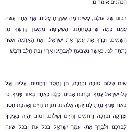
הכהנים אומרים:
רִבּוֹנוֹ שֶׁל עוֹלָם, עָשִׂינוּ מַה שֶּׁגָּזַרְתָּ עָלֵינוּ, אַף אַתָּה עֲשֵׂה
עִמָּנוּ כְּמָה שֶׁהִבְטַחְתָּנוּ, הַשְׁקִיפָה מִמְּעון קָדְשְׁךָ מִן
הַשָּׁמַיִם, וּבָרֵךְ אֶת עַמְּךָ אֶת יִשרָאֵל, וְאֵת הָאֲדָמָה אֲשֶׁר
נָתַתָּה לָנוּ, כַּאֲשֶׁר נִשְׁבַּעְתָּ לַאֲבתֵינוּ אֶרֶץ זָבַת חָלָב וּדְבָשׁ׃
שִׂים שָׁלוֹם טוֹבָה וּבְרָכָה, חֵן וָחֶסֶד וְרַחֲמִים, עָלֵינוּ וְעַל
כָּל-יִשְׂרָאֵל עַמֶּךָ. וּבָרְכֵנוּ אָבִינוּ, כֻּלָּנוּ כְאֶחָד בְּאוֹר פָּנֶיךָ, כִּי
בְאוֹר פָּנֶיךָ נָתַתָּ לָּנוּ יְהֹוָה אֱלֹהֵינוּ, תּוֹרַת חַיִּים וְאַהֲבַת חֶסֶד
וּצְדָקָה וּבְרָכָה וְרַחֲמִים וְחַיִּים וְשָׁלוֹם. וְטוֹב יִהְיֶה בְּעֵינֶיךָ
לְבָרְכֵנוּ וּלְבָרֵךְ אֶת- עַמְּךָ יִשְׂרָאֵל בכל עת ובכל שעה