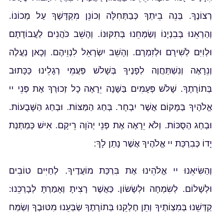
רְצוֹנֶךָ. בְּנֵה בֵיתְךָ כְּבַתְּחִלָּה וְכוֹנֵן מִקְדָּשְׁךָ עַל מְכוֹנוֹ.
וְהַרְאֵנוּ בְּבִנְיָנוֹ וְשַׂמְּחֵנוּ בְּתִקּוּנוֹ. וְהָשֵׁב כֹּהֲנִים לַעֲבוֹדָתָם
וּלְוִיִּם לְשִׁירָם וּלְזִמְרָם. וְהָשֵׁב יִשְׂרָאֵל לִנְוֵיהֶם. וְכָאן נַעֲלֶה
וְנֵרָאֶה וְנִשְׁתַּחֲוֶה לְפָנֶיךָ בְּשָׁלֹשׁ פַּעֲמֵי רְגָלֵינוּ כַּכָּתוּב
בְּתוֹרָתֶךָ. שָׁלֹשׁ פְּעָמִים בַּשָּׁנָה יֵרָאֶה כָל זְכוּרְךָ אֶת פְּנֵי יי
אֱלֹהֶיךָ בַּמָּקוֹם אֲשֶׁר יִבְחָר. בְּחַג הַמַּצּוֹת. וּבְחַג הַשָּׁבֻעוֹת.
וּבְחַג הַסֻּכּוֹת. וְלֹא יֵרָאֶה אֶת פְּנֵי יְהֹוָה רֵיקָם. אִישׁ כְּמַתְּנַת
יָדוֹ כְּבִרְכַּת יי אֱלֹהֶיךָ אֲשֶׁר נָתַן לָךְ:
וְהַשִּׂיאֵנוּ יי אֱלֹהֵינוּ אֶת בִּרְכַּת מוֹעֲדֶיךָ. לְחַיִּים טוֹבִים
וּלְשָׁלוֹם. לְשִׂמְחָה וּלְשָׂשׂוֹן. כַּאֲשֶׁר רָצִיתָ וְאָמַרְתָּ לְבָרְכֵנוּ:
קַדְּשֵׁנוּ בְּמִצְוֹתֶיךָ וְתֵן חֶלְקֵנוּ בְּתוֹרָתֶךָ שַׂבְּעֵנוּ מִטּוּבֶךָ וְשַׂמַּח