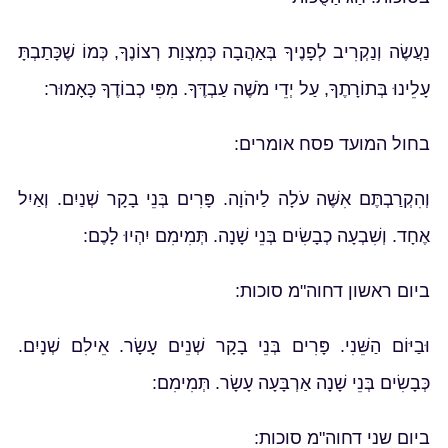
נַעֲשֶׂה וְנַקְרִיב לְפָנֶיךָ בְּאַהֲבָה כְּמִצְוַת רְצוֹנֶךָ, כְּמוֹ שֶׁכָּתַבְתָּ
עָלֵינוּ בְּתוֹרָתֶךָ, עַל יְדֵי מֹשֶׁה עַבְדֶּךָ. מִפִּי כְבוֹדֶךָ כָּאָמוּר:
בחול המועד פסח אומרים:
וְהִקְרַבְתֶּם אִשֶּׁה עֹלָה לַיהֹוָה. פָּרִים בְּנֵי בָקָר שְׁנַיִם. וְאַיִל
אֶחָד. וְשִׁבְעָה כְבָשִׂים בְּנֵי שָׁנָה. תְּמִימִם יִהְיוּ לָכֶם:
ביום ראשון דחוה"מ סוכות:
וּבַיּוֹם הַשֵּׁנִי. פָּרִים בְּנֵי בָקָר שְׁנֵים עָשָׂר. אֵילִם שְׁנָיִם.
כְּבָשִׂים בְּנֵי שָׁנָה אַרְבָּעָה עָשָׂר. תְּמִימִם:
ביום שני דחוה"מ סוכות: