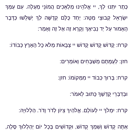
כֶּתֶר יִתְּנוּ לְךָ, יי אֱלֹהֵינוּ מַלְאָכִים הֲמוֹנֵי מַעְלָה. עִם עַמְּךָ
יִשְׂרָאֵל קְבוּצֵי מַטָּה: יַחַד כֻּלָּם קְדֻשָּׁה לְךָ יְשַׁלֵּשׁוּ כַּדָּבָר
הָאָמוּר עַל יַד נְבִיאֶךָ וְקָרָא זֶה אֶל זֶה וְאָמַר:
קו"ח: קָדוֹשׁ קָדוֹשׁ קָדוֹשׁ יי צְבָאוֹת מְלֹא כָל הָאָרֶץ כְּבוֹדוֹ:
חזן: לְעֻמָּתָם מְשַׁבְּחִים וְאוֹמְרִים:
קו"ח: בָּרוּךְ כְּבוֹד יי מִמְּקוֹמוֹ: חזן:
וּבְדִבְרֵי קָדְשְׁךָ כָּתוּב לֵאמֹר:
קו"ח: יִמְלֹךְ יי לְעוֹלָם. אֱלֹהַיִךְ צִיּוֹן לְדֹר וָדֹר. הַלְלוּיָהּ:
אַתָּה קָדוֹשׁ וְשִׁמְךָ קָדוֹשׁ, וּקְדוֹשִׁים בְּכָל יוֹם יְהַלְלוּךָ סֶּלָה,