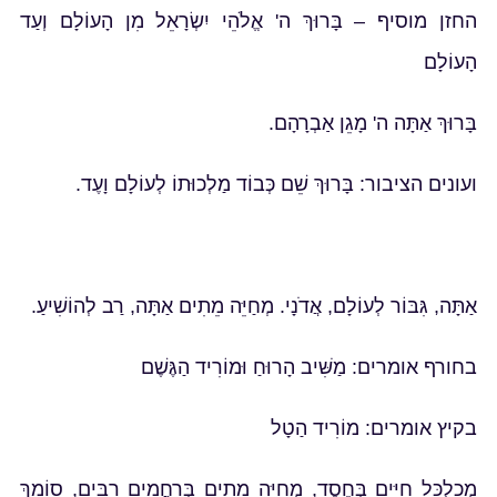
החזן מוסיף – בָּרוּךְ ה' אֱלֹהֵי יִשְׂרָאֵל מִן הָעוֹלָם וְעַד
הָעוֹלָם
בָּרוּךְ אַתָּה ה' מָגֵן אַבְרָהָם.
ועונים הציבור: בָּרוּךְ שֵׁם כְּבוֹד מַלְכוּתוֹ לְעוֹלָם וָעֶד.
אַתָּה, גִּבּוֹר לְעוֹלָם, אֲדֹנָי. מְחַיֵּה מֵתִים אַתָּה, רַב לְהוֹשִׁיעַ.
בחורף אומרים: מַשִּׁיב הָרוּחַ וּמוֹרִיד הַגֶּשֶׁם
בקיץ אומרים: מוֹרִיד הַטָל
מְכַלְכֵּל חַיִּים בְּחֶסֶד, מְחַיֵּה מֵתִים בְּרַחֲמִים רַבִּים, סוֹמֵךְ