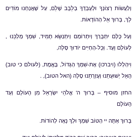
וְלַעֲשׂוֹת רְצוֹנְךָ וּלְעָבְדְךָ בְלֵבָב שָׁלֵם, עַל שֶׁאֲנַחְנוּ מוֹדִים
לָךְ, בָּרוּךְ אֵל הַהוֹדָאוֹת.
וְעַל כֻּלָּם יִתְבָּרַךְ וְיִתְרוֹמַם וְיִתְנַשֵּׂא תָמִיד, שִׁמְךָ מַלְכֵּנוּ ,
לְעוֹלָם וָעֶד. וְכָל-הַחַיִּים יוֹדוּךָ סֶּלָה,
וִיהַלְלוּ (ויברכו) אֶת-שִׁמְךָ הַגָּדוֹל, בֶּאֱמֶת, (לעולם כי טוב)
הָאֵל יְשׁוּעָתֵנוּ וְעֶזְרָתֵנוּ סֶלָה (האל הטוב), .
החזן מוסיף – בָּרוּךְ ה' אֱלֹהֵי יִשְׂרָאֵל מִן הָעוֹלָם וְעַד
הָעוֹלָם
בָּרוּךְ אַתָּה יי הַטּוֹב שִׁמְךָ וּלְךָ נָאֶה לְהוֹדוֹת.