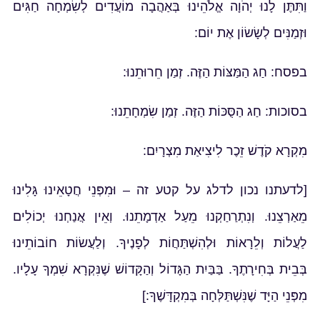
וַתִּתֶּן לָנוּ יְהֹוָה אֱלֹהֵינוּ בְּאַהֲבָה מוֹעֲדִים לְשִׂמְחָה חַגִּים
וּזְמַנִּים לְשָׂשׂוֹן אֶת יוֹם:
בפסח: חַג הַמַּצּוֹת הַזֶּה. זְמַן חֵרוּתֵנוּ:
בסוכות: חַג הַסֻּכּוֹת הַזֶּה. זְמַן שִׂמְחָתֵנוּ:
מִקְרָא קֹדֶשׁ זֵכֶר לִיצִיאַת מִצְרָיִם:
[לדעתנו נכון לדלג על קטע זה – וּמִפְּנֵי חֲטָאֵינוּ גָּלִינוּ
מֵאַרְצֵנוּ. וְנִתְרַחַקְנוּ מֵעַל אַדְמָתֵנוּ. וְאֵין אֲנַחְנוּ יְכוֹלִים
לַעֲלוֹת וְלֵרָאוֹת וּלְהִשְׁתַּחֲוֹת לְפָנֶיךָ. וְלַעֲשׂוֹת חוֹבוֹתֵינוּ
בְּבֵית בְּחִירָתֶךָ. בַּבַּיִת הַגָּדוֹל וְהַקָּדוֹשׁ שֶׁנִּקְרָא שִׁמְךָ עָלָיו.
מִפְּנֵי הַיָּד שֶׁנִּשְׁתַּלְּחָה בְּמִקְדָּשֶׁךָ:]