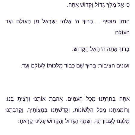
כִּי אֵל מֶלֶךּ גָּדוֹל וְקָדוֹשׁ אָתָּה.
החזן מוסיף – בָּרוּךְ ה' אֱלֹהֵי יִשְׂרָאֵל מִן הָעוֹלָם וְעַד
הָעוֹלָם
בָּרוּךְ אַתָּה ה' הָאֵל הַקָּדוֹשׁ.
ועונים הציבור: בָּרוּךְ שֵׁם כְּבוֹד מַלְכוּתוֹ לְעוֹלָם וָעֶד.
אַתָּה בְחַרְתָּנוּ מִכָּל הָעַמִּים, אָהַבְתָּ אוֹתָנוּ וְרָצִיתָ בָּנוּ,
וְרוֹמַמְתָּנוּ מִכָּל הַלְּשׁוֹנוֹת, וְקִדַּשְׁתָּנוּ בְּמִצְוֹתֶיךָ, וְקֵרַבְתָּנוּ
מַלְכֵּנוּ לַעֲבוֹדָתֶךָ, וְשִׁמְךָ הַגָּדוֹל וְהַקָּדוֹשׁ עָלֵינוּ קָרָאתָ: