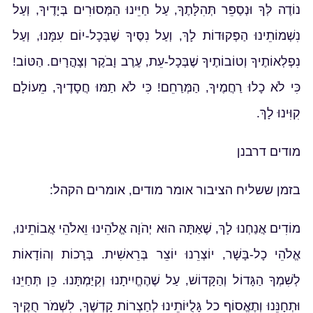
נוֹדֶה לְּךָ וּנְסַפֵּר תְּהִלָּתֶךָ, עַל חַיֵּינוּ הַמְּסוּרִים בְּיָדֶיךָ, וְעַל
נִשְׁמוֹתֵינוּ הַפְּקוּדוֹת לָךְ, וְעַל נִסֶּיךָ שֶׁבְּכָל-יוֹם עִמָּנוּ, וְעַל
נִפְלְאוֹתֶיךָ וְטוֹבוֹתֶיךָ שֶׁבְּכָל-עֵת, עֶרֶב וָבֹקֶר וְצָהֳרָיִם. הַטּוֹב!
כִּי לֹא כָלוּ רַחֲמֶיךָ, הַמְּרַחֵם! כִּי לֹא תַמּוּ חֲסָדֶיךָ, מֵעוֹלָם
קִוִּינוּ לָךְ.
מודים דרבנן
בזמן ששליח הציבור אומר מודים, אומרים הקהל:
מוֹדִים אֲנַחְנוּ לָךְ, שֶׁאַתָּה הוּא יְהֹוָה אֱלֹהֵינוּ וֵאלֹהֵי אֲבוֹתֵינוּ,
אֱלֹהֵי כָל-בָּשָׁר, יוֹצְרֵנוּ יוֹצֵר בְּרֵאשִׁית. בְּרָכוֹת וְהוֹדָאוֹת
לְשִׁמְךָ הַגָּדוֹל וְהַקָּדוֹשׁ, עַל שֶׁהֶחֱיִיתָנוּ וְקִיַּמְתָּנוּ. כֵּן תְּחַיֵּנוּ
וּתְחָנֵּנוּ וְתֶאֱסוֹף כל גָּלֻיּוֹתֵינוּ לְחַצְרוֹת קָדְשֶׁךָ, לִשְׁמֹר חֻקֶּיךָ