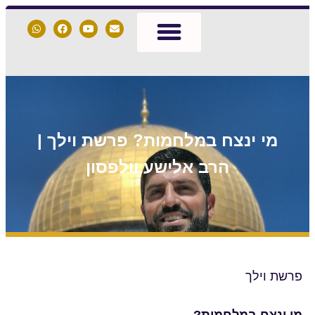
מות? פרשת וילך |
ישע וולפסון