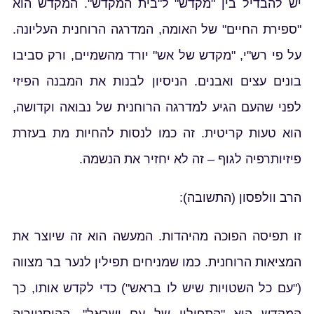
יש להבדיל בין "מקדש" ל"בית המקדש". המקדש הוא
"ספירת החיים" של האומה, המדרגה הרוחנית העליונה.
על פי רש"י, "מקדש של אש" יורד מהשמיים, ורק סביבו
בונים עצים ואבנים. הניסיון לבנות את המבנה הפיזי
לפני שהעם הגיע למדרגה הרוחנית של נבואה וקדושה,
הוא טעות קריטית. זה כמו לנסות להחיות מת בעזרת
פיזיותרפיה לגוף – זה לא יחזיר את הנשמה.
הרב וולפסון (התשובה):
זו תפיסה הפוכה מהיהדות. המעשה הוא זה שיוצר את
המציאות הרוחנית. כמו שמניחים תפילין לנער בר מצווה
("עם כל השטויות שיש לו בראש") כדי לקדש אותו, כך
המקדש הוא "התפילין של עם ישראל". ההיסטוריה