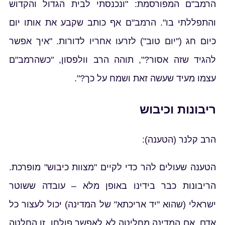
הרמב"ם המפורסמת: "ונכנסתי לבית הגדול והקדוש
והתפללתי בו". הרמב"ם אף כותב שקבע את אותו יום
כיום חג ("יום טוב") לזרעו אחריו לדורות. "איך אפשר
להגיד שזה אסור?", תוהה הרב וולפסון, "כשהרמב"ם
עצמו מעיד שעשה זאת ושמח על כך?".
ריבונות וכיבוש
הרב קלנר (הטענה):
הטענה שעולים להר כדי לקיים "מצוות כיבוש" מופרכת.
הריבונות כבר בידינו באופן מלא – עובדה ששוטר
ישראלי (שהוא "יד אריכתא" של המדינה) יכול לעצור כל
אדם. אם המדינה מחליטה לא לאפשר פולחן, זו החלטה