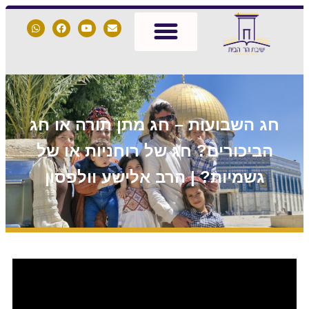
חג השבועות – חג מתן תורה או חג
הביכורים? חג של רוחניות או של
גשמיות? | הרב אלישע וולפסון