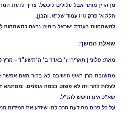
מן הדין מותר אבל עלולים ליכשל. צריך לדעת המדה
חלק א' פרק ט"ו עמוד שכ"א. והבן].
להשתחוות בעזרת ישראל בימינו נראה כמשתחוה למ
שאלת המשך:
מאת: פלוני | תאריך: ז׳ באדר ב׳ ה׳תשע״ד – מרץ 9, 2014
מתשובת מרן ראש הישיבה לא ברור האם אפשר להעל
לעלות להר וזה לא פשוט בכמה אופנים. ומסתמא ז
שא"כ אינו חושש להנ"ל.
על כל פנים מה דעת הרב למי שיודע את המידות המד