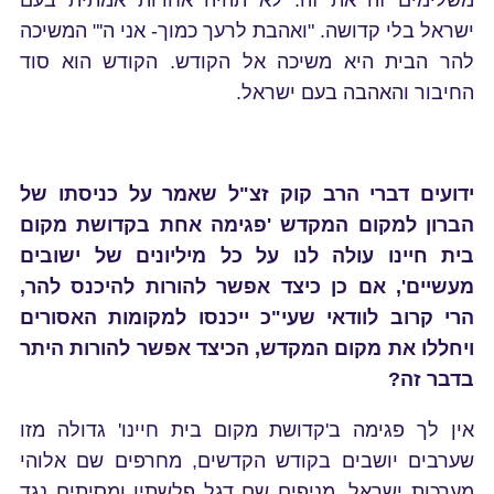
משלימים זה את זה. לא תהיה אחדות אמתית בעם
ישראל בלי קדושה. "ואהבת לרעך כמוך- אני ה'" המשיכה
להר הבית היא משיכה אל הקודש. הקודש הוא סוד
החיבור והאהבה בעם ישראל.
ידועים דברי הרב קוק זצ"ל שאמר על כניסתו של
הברון למקום המקדש 'פגימה אחת בקדושת מקום
בית חיינו עולה לנו על כל מיליונים של ישובים
מעשיים', אם כן כיצד אפשר להורות להיכנס להר,
הרי קרוב לוודאי שעי"כ ייכנסו למקומות האסורים
ויחללו את מקום המקדש, הכיצד אפשר להורות היתר
בדבר זה?
אין לך פגימה ב'קדושת מקום בית חיינו' גדולה מזו
שערבים יושבים בקודש הקדשים, מחרפים שם אלוהי
מערכות ישראל, מניפים שם דגל פלשתין ומסיתים נגד