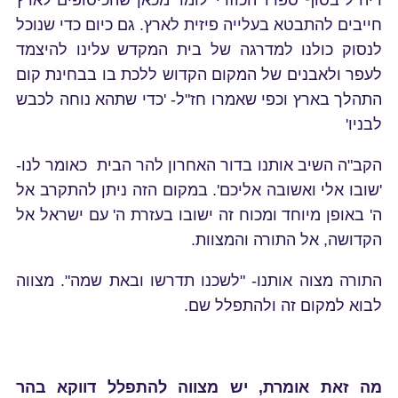
ריה"ל בסוף ספרו 'הכוזרי' לומד מכאן שהכיסופים לארץ
חייבים להתבטא בעלייה פיזית לארץ. גם כיום כדי שנוכל
לנסוק כולנו למדרגה של בית המקדש עלינו להיצמד
לעפר ולאבנים של המקום הקדוש ללכת בו בבחינת קום
התהלך בארץ וכפי שאמרו חז"ל- 'כדי שתהא נוחה לכבש
לבניו'
הקב"ה השיב אותנו בדור האחרון להר הבית כאומר לנו-
'שובו אלי ואשובה אליכם'. במקום הזה ניתן להתקרב אל
ה' באופן מיוחד ומכוח זה ישובו בעזרת ה' עם ישראל אל
הקדושה, אל התורה והמצוות.
התורה מצוה אותנו- "לשכנו תדרשו ובאת שמה". מצווה
לבוא למקום זה ולהתפלל שם.
מה זאת אומרת, יש מצווה להתפלל דווקא בהר