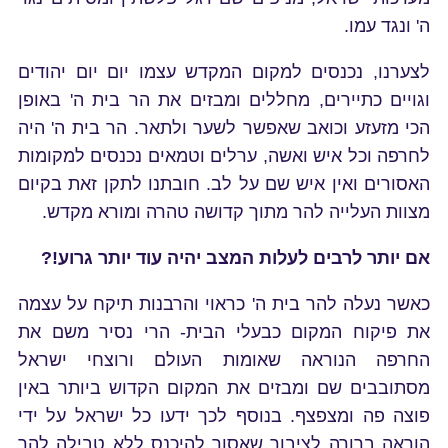
ה' ונגד עמו.
לצערנו, נכנסים למקום המקדש עצמו יום יום יהודים
וגויים כתיירים, מחללים ומבזים את הר בית ה' באופן
הכי מזעזע וכואב שאפשר לשער ולתאר. הר בית ה' היה
לחרפה וכל איש ואשה, ערלים וטמאים נכנסים למקומות
האסורים ואין איש שם על לב. חובתנו לתקן זאת בקיום
מצוות העלייה להר מתוך קדושה טהרה ומורא מקדש.
אם יותר לרבים לעלות המצב יהיה עוד יותר גרוע!?
כאשר נעלה להר בית ה' כראוי והרבנות תיקח על עצמה
את פיקוח המקום כבעלי הבית- הרי נסיר משם את
החרפה הנוראה שאומות העולם ורוצחי ישראל
מסתובבים שם ומבזים את המקום הקדוש ביותר באין
פוצה פה ומצפצף. בנוסף לכך ידעו כל ישראל על ידי
הוראה ברורה לציבור שאסור להיכנס ללא טבילה להר