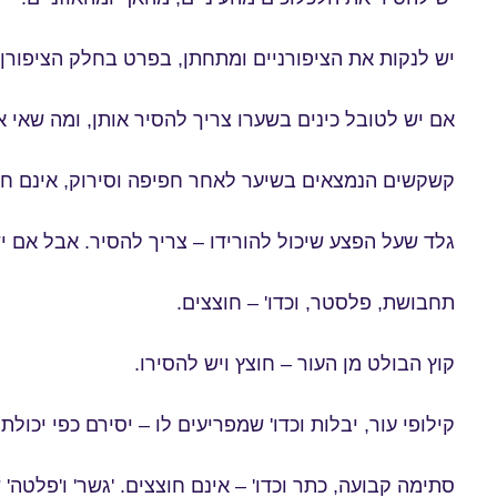
יש לנקות את הציפורניים ומתחתן, בפרט בחלק הציפורן ה
אם יש לטובל כינים בשערו צריך להסיר אותן, ומה שאי אפ
קשקשים הנמצאים בשיער לאחר חפיפה וסירוק, אינם חו
גלד שעל הפצע שיכול להורידו – צריך להסיר. אבל אם י
תחבושת, פלסטר, וכדו' – חוצצים.
קוץ הבולט מן העור – חוצץ ויש להסירו.
קילופי עור, יבלות וכדו' שמפריעים לו – יסירם כפי יכולתו
סתימה קבועה, כתר וכדו' – אינם חוצצים. 'גשר' ו'פלטה' 