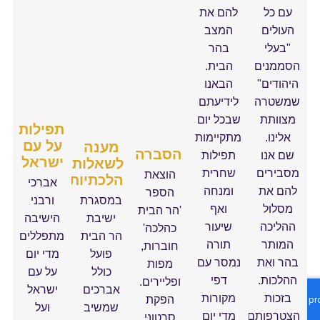
עם כל
להם את
העולים
המצב
"בעלי
בהר
סממנים
הבית.
יהודים"
הבאנו
משטרה
לידיעתם
מצוותת
שבכל יום
תפילות
אלינו.
מתקיימות
על עם
מענה
הסברה
שם אנו
תפילות
ישראל
לשאלות
סבירים
שחרית
הוצאת
הלכתיות
אברכי
להם את
ומנחה
הספר
במסגרת
ורבני
מסלול
ואף
'הר הבית
ישיבת
הישיבה
ההליכה
שיעור
כהלכה'
הר הבית
מתפללים
המותר
תורה
חוברות,
פועל
מדי יום
הר ואת
נמסר עם
מפות
כולל
על עם
הלכות.
דפי
ופליירים.
אברכים
ישראל
בזכות
מקורות
הפקת
שמשיב
ועל
צטרפותם
מדי יום
סרטוני