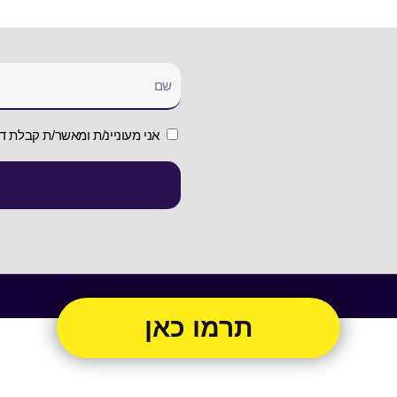
אני מעוניינ/ת ומאשר/ת קבלת די
תרמו כאן