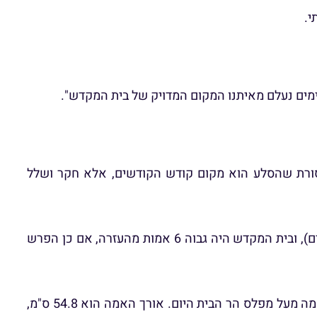
י.
ימים נעלם מאיתנו המקום המדויק של בית המקדש".
סורת שהסלע הוא מקום קודש הקודשים, אלא חקר ושלל
הפרש הגובה בין הר הבית לעזרה הוא 10 אמות כנ"ל בביאור החיל (מלבד במזרח שהפרש הגובה 10 אמות הוא מעזרת נשים), ובית המקדש היה גבוה 6 אמות מהעזרה, אם כן הפרש
גובה מפלס הר הבית היום במערב, זהה לגובה מפלס הר הבית בזמן בית המקדש. מכיוון שכך, מקום בית המקדש גבוה 16 אמה מעל מפלס הר הבית היום. אורך האמה הוא 54.8 ס"מ,