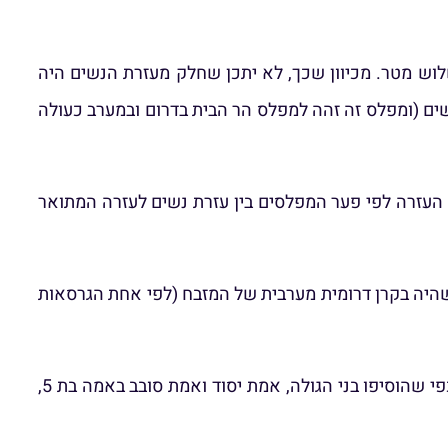
בה של כשלוש מטר. מכיוון שכך, לא יתכן שחלק מעזרת הנשים היה
נשים (ומפלס זה זהה למפלס הר הבית בדרום ובמערב כעולה
של הנקב הוא בדיוק מפלס גובה העזרה לפי פער המפלסים בין עזרת נשים לעזרה המתואר
שהיה בקרן דרומית מערבית של המזבח (לפי אחת הגרסאות
בנוסף לכך, בין חציבת פתח הלול לבין קיר המערה נכנס במדויק ריבוע של 4 על 4 אמות, באמה בת 6 ובאמה בת 5, בדיוק כפי שהוסיפו בני הגולה, אמת יסוד ואמת סובב באמה בת 5,