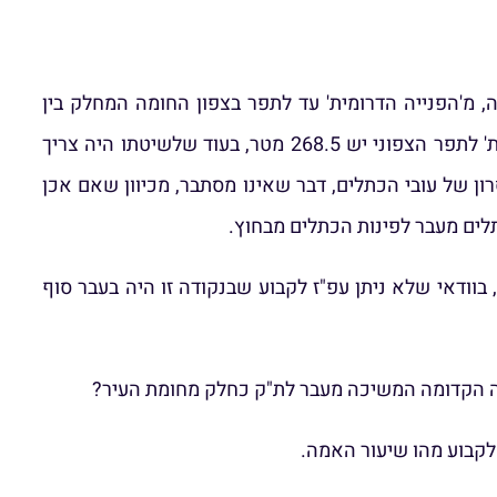
א ביצע בחומה המזרחית הקדומה, מ'הפנייה הדרומית' עד לתפר בצפון החומה המחלק בין
הבנייה הקדומה לבנייה מאוחרת הרודיאנית. אלא שיש לדחות ראייה זו. ראשית, במדידתו את המרחק בין 'הפנייה הדרומית' לתפר הצפוני יש 268.5 מטר, בעוד שלשיטתו היה צריך
 מחיסרון של עובי הכתלים, דבר שאינו מסתבר, מכיוון שאם אכן
לים מעבר לפינות הכתלים מבחוץ.
בוודאי שלא ניתן עפ"ז לקבוע שבנקודה זו היה בעבר סוף
חומה הקדומה המשיכה מעבר לת"ק כחלק מחומת העיר?
 לקבוע מהו שיעור האמה.