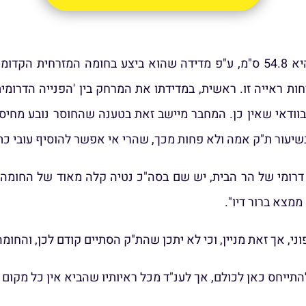
המחבר טוען שניתן להוכיח את שיעור האמה שלשיטתו היא 54.8 ס"מ, ע"פ מדידה שהו
 לשיעור האמה בוודאי שאין כן. המחבר מיישב זאת בטענה שהחוסר נובע
שיעור ת"ק אמה ולא פחות מכך, שהרי אי אפשר להוסיף עובי כת
דרומי של הר הבית, יש שם בסה"כ נטיה קלה מאוד של החומה, 
מצא ברור דיו".
וני, אך זאת מניין, וכי לא יתכן שהת"ק הסתיים קודם לכן, וה
תייחס כאן לכולם, אך לענ"ד מכל ראיותיו שהביא אין כל מקום