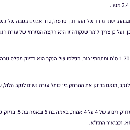
ת לשפת הרמה המוגבהת, ישנו מורד של ההר וכן 'טרסה', גדר אבנים בגו
כן. ועל כן צריך לומר שנקודה זו היא הקצה המזרחי של עזרת ה
בסלע שבפסגת ההר ישנו נקב בקוטר 80 ס"מ חצוב בעומק 1.70 ס"מ ומתחתיו בור. מפלסו 
נקב, תואם בדיוק את המרחק בין כותל עזרת נשים לנקב הלול, 