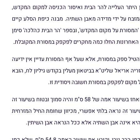
 היתר העלייה להר הבית ואיסור הכניסה למקום המקדש,
מזבח על ידי מדידה מאבן השתיה. מבנה כיפת הסלע קיים
ספר 'המסורת על מקום המקדש', ובספר 'הר הבית כהלכה' סימן
ם האחרונות החלו כמה מחקרים לפקפק במסורת המקובלת.
הטיל ספק במסורת, אלא שעל אף המסורת עדיין אין ידיעה
ריה אריאל שליט"א בביטאון מעלין בקודש גיליון לח, הובא
ל מקום לפקפק במסורת חשובה ויסודית זו.
ג. הרב גורן זצ"ל כתב שהמסורת על אבן השתיה היא המסורת של כל הקדמונים ושיש לסמוך עליה להלכה. אלא שמחמת שאחז בשיעור אמה של 58 ס"מ והיה סמוך ובטוח בשיעור זה
עור זה נראה בלתי אפשרי, מכיוון שחומת החיל המזרחית
יא אינה אבן השתיה אלא ככל הנראה אבן השיתין.
המחבר לעומת זאת טוען (בצדק לענ"ד) שהכותל המערבי הוא אינו כותל הר הבית המקודש אלא הרחבה של הורדוס, שלא כמו הרב גורן, וקובע את שיעור האמה 54.8 ס"מ, שלא כמו