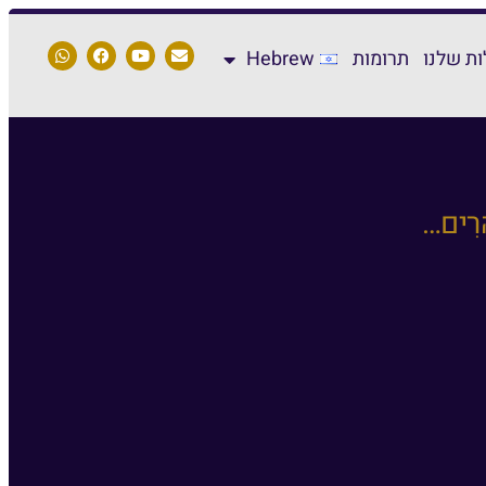
ת שלנו
תרומות
Hebrew
ֶהָרִים…