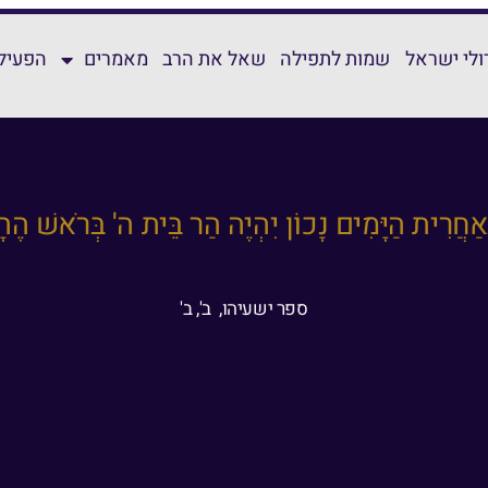
ולי ישראל
שמות לתפילה
שאל את הרב
מאמרים
הפעילו
ְּאַחֲרִית הַיָּמִים נָכוֹן יִהְיֶה הַר בֵּית ה' בְּרֹאשׁ ה
ספר ישעיהו, ב', ב'