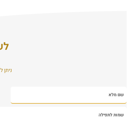
לש
ניתן ל