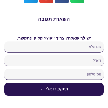
רת תגובה
ך ייעוץ? קליק ונתקשר.
שרו אלי ←