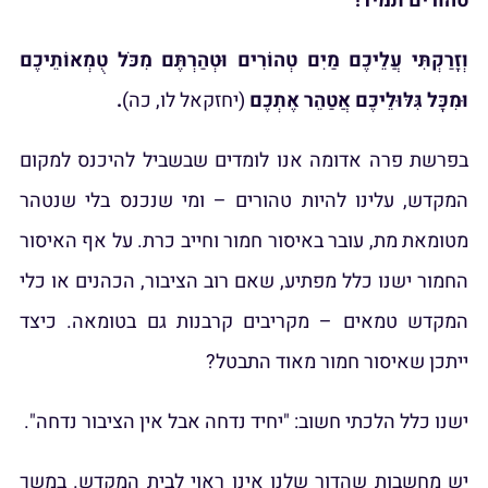
וֹרִים וּטְהַרְתֶּם מִכֹּל טֻמְאוֹתֵיכֶם
תְכֶם
(יחזקאל לו, כה)
.
לומדים שבשביל להיכנס למקום
ורים – ומי שנכנס בלי שנטהר
 חמור וחייב כרת. על אף האיסור
שאם רוב הציבור, הכהנים או כלי
ים קרבנות גם בטומאה. כיצד
ד התבטל?
חיד נדחה אבל אין הציבור נדחה".
אינו ראוי לבית המקדש. במשך